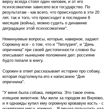
верху всегда стоял один человек, и от его
психосоматики зависело все государство. По
результатам - как всего, что происходило в эти 20
лет, так и того, что происходит в последние 8
месяцев (войны), можно судить о динамике
деградации этой психосоматики".
Неминуемые вопросы, которые, наверное, задают
Сорокину все - о том, что и "Теллурия", и "День
опричника" при своей дистопичности словно бы
описывают нынешнее положение дел: россияне
будто попали в книгу.
Сорокин в ответ рассказывает историю про собаку,
которая подтолкнула его к написанию "Дня
опричника".
"У меня была собака, левретка. Это такое очень
изящное животное. Мы жили за городом во Внуково,
и я однажды купил ему огромную кровавую кость - с
ошметками мяса, конечно... Я решил подшутить над