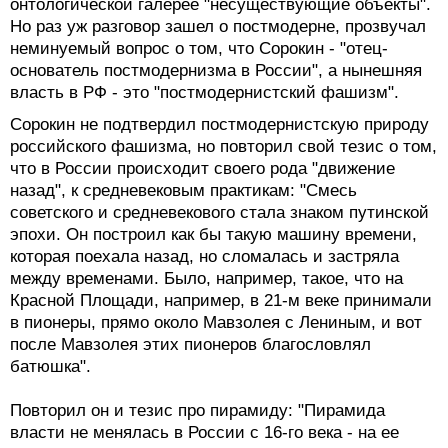
онтологической галерее "несуществующие объекты".
Но раз уж разговор зашел о постмодерне, прозвучал
неминуемый вопрос о том, что Сорокин - "отец-
основатель постмодернизма в России", а нынешняя
власть в РФ - это "постмодернистский фашизм".
Сорокин не подтвердил постмодернистскую природу
российского фашизма, но повторил свой тезис о том,
что в России происходит своего рода "движение
назад", к средневековым практикам: "Смесь
советского и средневекового стала знаком путинской
эпохи. Он построил как бы такую машину времени,
которая поехала назад, но сломалась и застряла
между временами. Было, например, такое, что на
Красной Площади, например, в 21-м веке принимали
в пионеры, прямо около Мавзолея с Лениным, и вот
после Мавзолея этих пионеров благословлял
батюшка".
Повторил он и тезис про пирамиду: "Пирамида
власти не менялась в России с 16-го века - на ее