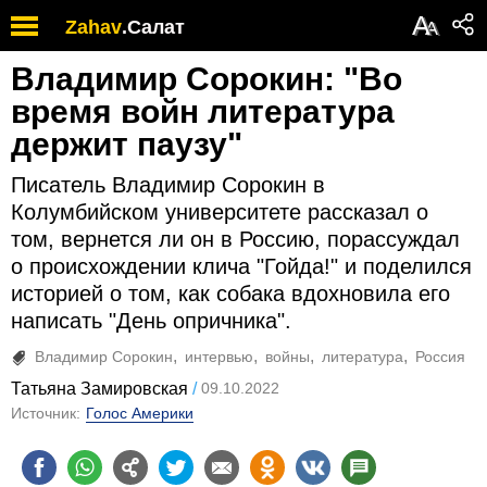
А
Zahav
.
Салат
А
Владимир Сорокин: "Во
время войн литература
держит паузу"
Писатель Владимир Сорокин в
Колумбийском университете рассказал о
том, вернется ли он в Россию, порассуждал
о происхождении клича "Гойда!" и поделился
историей о том, как собака вдохновила его
написать "День опричника".
Владимир Сорокин
интервью
войны
литература
Россия
Татьяна Замировская
09.10.2022
Источник:
Голос Америки