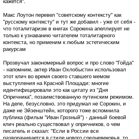
кажется".
Макс Лоутон перевел "советскому контексту" как
"русскому контексту" и тут же добавил - уже от себя -
что тоталитаризм в книгах Сорокина апеллирует не
только к узнаванию читателем тоталитарного
контекста, но применим к любым эстетическим
ракурсам
Прозвучал закономерный вопрос и про слово "Гойда"
- напомним, актер Иван Охлобыстин использовал
этот клич во время своего ставшего мемом
выступления на Красной Площади: многие
идентифицировали это как цитату из "Дня
Опричника", позаимствованную путинским режимом.
На деле, безусловно, это придумал не Сорокин, и
даже не Эйзенштейн, которого тоже вспомнила
публика (фильм "Иван Грозный") - данный боевой
клич реально существовал у опричников, о чем
писатель и сказал: "Если в России все
разворачивается в стиле нового средневековья, то