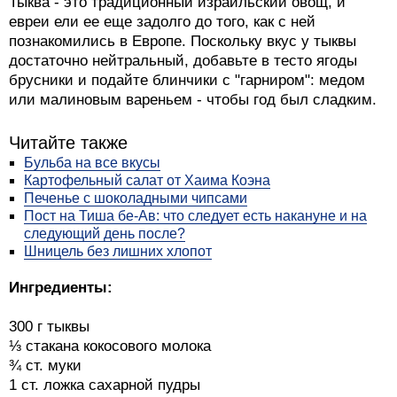
познакомились в Европе. Поскольку вкус у тыквы
достаточно нейтральный, добавьте в тесто ягоды
брусники и подайте блинчики с "гарниром": медом
или малиновым вареньем - чтобы год был сладким.
Читайте также
Бульба на все вкусы
Картофельный салат от Хаима Коэна
Печенье с шоколадными чипсами
Пост на Тиша бе-Ав: что следует есть накануне и на
следующий день после?
Шницель без лишних хлопот
Ингредиенты:
300 г тыквы
⅓ стакана кокосового молока
¾ ст. муки
1 ст. ложка сахарной пудры
1 ч. ложка ванильного экстракта