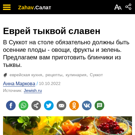
А
Zahav
.
Салат
А
Еврей тыквой славен
В Суккот на столе обязательно должны быть
осенние плоды - овощи, фрукты и зелень.
Предлагаем вам приготовить блинчики из
тыквы.
еврейская кухня
рецепты
кулинария
Суккот
Анна Маркова
10.10.2022
Источник:
Jewish.ru