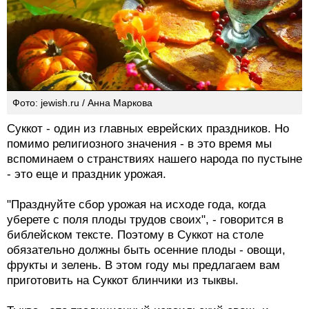
Фото: jewish.ru / Анна Маркова
Суккот - один из главных еврейских праздников. Но
помимо религиозного значения - в это время мы
вспоминаем о странствиях нашего народа по пустыне
- это еще и праздник урожая.
"Празднуйте сбор урожая на исходе года, когда
уберете с поля плоды трудов своих", - говорится в
библейском тексте. Поэтому в Суккот на столе
обязательно должны быть осенние плоды - овощи,
фрукты и зелень. В этом году мы предлагаем вам
приготовить на Суккот блинчики из тыквы.
Тыква - это традиционный израильский овощ, и
евреи ели ее еще задолго до того, как с ней