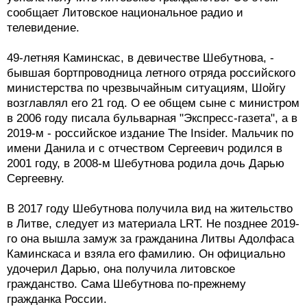
сообщает Литовское национальное радио и
телевидение.
49-летняя Каминскас, в девичестве Шебутнова, -
бывшая бортпроводница летного отряда российского
министерства по чрезвычайным ситуациям, Шойгу
возглавлял его 21 год. О ее общем сыне с министром
в 2006 году писала бульварная "Экспресс-газета", а в
2019-м - российское издание The Insider. Мальчик по
имени Данила и с отчеством Сергеевич родился в
2001 году, в 2008-м Шебутнова родила дочь Дарью
Сергеевну.
В 2017 году Шебутнова получила вид на жительство
в Литве, следует из материала LRT. Не позднее 2019-
го она вышла замуж за гражданина Литвы Адолфаса
Каминскаса и взяла его фамилию. Он официально
удочерил Дарью, она получила литовское
гражданство. Сама Шебутнова по-прежнему
гражданка России.