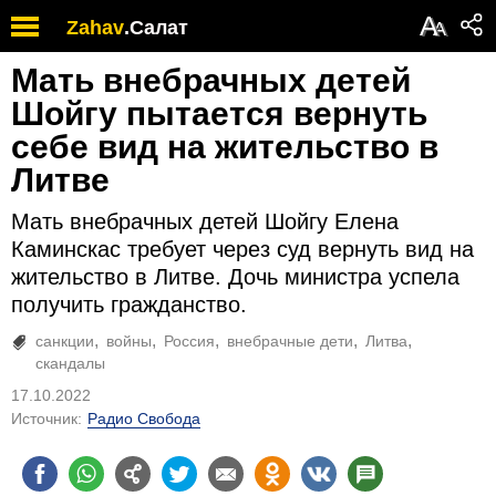
А
Zahav
.
Салат
А
Мать внебрачных детей
Шойгу пытается вернуть
себе вид на жительство в
Литве
Мать внебрачных детей Шойгу Елена
Каминскас требует через суд вернуть вид на
жительство в Литве. Дочь министра успела
получить гражданство.
санкции
войны
Россия
внебрачные дети
Литва
скандалы
17.10.2022
Источник:
Радио Свобода