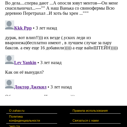
О zahav.ru
Правила использования
Политика
конфиденциальности
Связаться с нами
צרו קשר