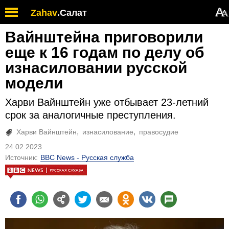
А
Zahav
.
Салат
А
Вайнштейна приговорили
еще к 16 годам по делу об
изнасиловании русской
модели
Харви Вайнштейн уже отбывает 23-летний
срок за аналогичные преступления.
Харви Вайнштейн
изнасилование
правосудие
24.02.2023
Источник:
BBC News - Русская служба