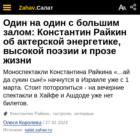
А
Zahav
.
Салат
А
Один на один с большим
залом: Константин Райкин
об актерской энергетике,
высокой поэзии и прозе
жизни
Моноспектакли Константина Райкина «...ай
да сукин сын!» начнутся в Израиле уже с 1
марта. Стоит поторопиться - на вечерние
спектакли в Хайфе и Ашдоде уже нет
билетов.
Константин Райкин
гастроли
интервью
Олеся Королева
27.02.2023
Источник:
salat.zahav.ru