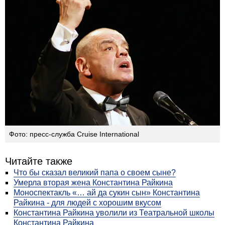
Фото: пресс-служба Cruise International
Читайте также
Что бы сказал великий папа о своем сыне?
Умерла вторая жена Константина Райкина
Моноспектакль «… ай да сукин сын» Константина
Райкина - для людей с хорошим вкусом
Константина Райкина уволили из Театральной школы
Константина Райкина