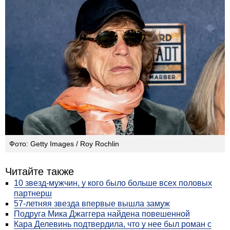
Фото: Getty Images / Roy Rochlin
Читайте также
10 звезд-мужчин, у кого было больше всех половых
партнерш
57-летняя звезда впервые вышла замуж
Подруга Мика Джаггера найдена повешенной
Кара Делевинь подтвердила, что у нее был роман с