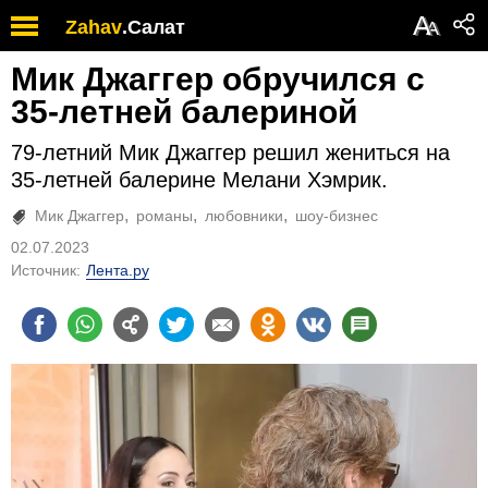
А
Zahav
.
Салат
А
Мик Джаггер обручился с
35-летней балериной
79-летний Мик Джаггер решил жениться на
35-летней балерине Мелани Хэмрик.
Мик Джаггер
романы
любовники
шоу-бизнес
02.07.2023
Источник:
Лента.ру