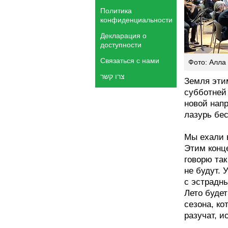
Политика
конфиденциальности
Декларация о
доступности
Связаться с нами
Фото: Алла
צרו קשר
Земля эти
субботней
новой нап
лазурь бе
Мы ехали в
Этим конц
говорю так
не будут.
с эстрадн
Лето будет
сезона, ко
разучат, и