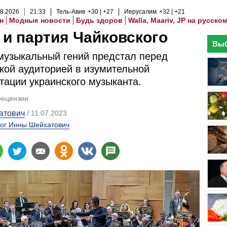
8
.
2026
21
:
33
Тель-Авив
+30
+27
Иерусалим
+32
+21
н
Модные новости
Будь здоров
Walla, Maariv, JP на русско
и партия Чайковского
Выб
музыкальный гений предстал перед
кой аудиторией в изумительной
тации украинского музыканта.
рецензии
атович
11.07.2023
ог Инны Шейхатович