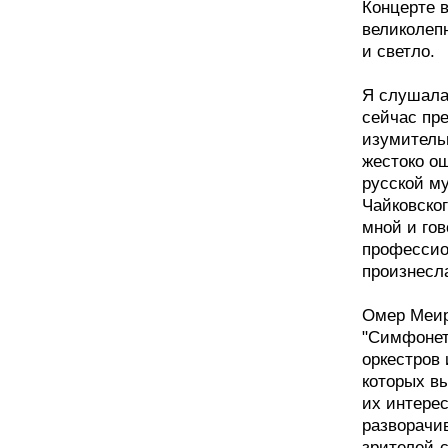
Концерте в
великолеп
и светло.
Я слушала
сейчас пр
изумитель
жестоко о
русской му
Чайковског
мной и гов
профессио
произнесла
Омер Меир
"Симфонет"
оркестров
которых вы
их интерес
разворачив
зрителей-