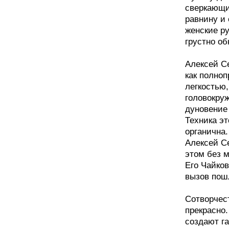
сверкающи
равнину и 
женские ру
грустно о
Алексей С
как полноп
легкостью,
головокру
дуновение 
Техника эт
органична.
Алексей С
этом без 
Его Чайков
вызов пош
Сотворчес
прекрасно
создают га