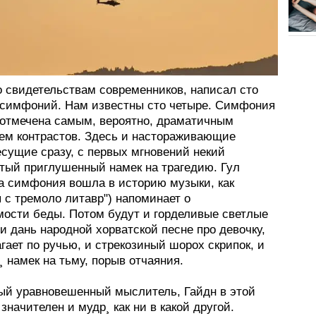
по свидетельствам современников, написал сто
 симфоний. Нам известны сто четыре. Симфония
 отмечена самым, вероятно, драматичным
ем контрастов. Здесь и настораживающие
есущие сразу, с первых мгновений некий
тый приглушенный намек на трагедию. Гул
та симфония вошла в историю музыки, как
 с тремоло литавр") напоминает о
мости беды. Потом будут и горделивые светлые
и дань народной хорватской песне про девочку,
гает по ручью, и стрекозиный шорох скрипок, и
¸ намек на тьму, порыв отчаяния.
ый уравновешенный мыслитель, Гайдн в этой
начителен и мудр¸ как ни в какой другой.