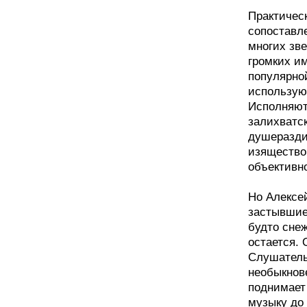
Практическ
сопоставле
многих зв
громких им
популярно
использую 
Исполняют
залихватск
душеразди
изящество
объективно
Но Алексей
застывшие
будто снеж
остается. 
Слушатель
необыкнове
поднимает 
музыку до 