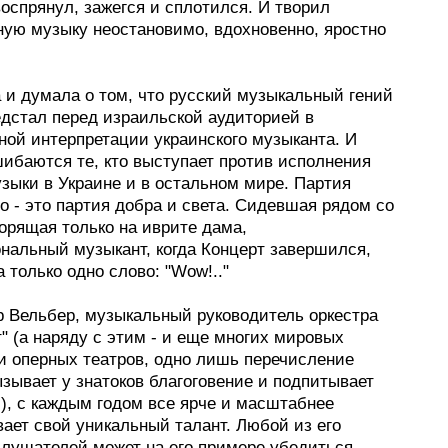
оспрянул, зажегся и сплотился. И творил
ную музыку неостановимо, вдохновенно, яростно
 и думала о том, что русский музыкальный гений
едстал перед израильской аудиторией в
ной интерпретации украинского музыканта. И
шибаются те, кто выступает против исполнения
зыки в Украине и в остальном мире. Партия
о - это партия добра и света. Сидевшая рядом со
орящая только на иврите дама,
нальный музыкант, когда Концерт завершился,
 только одно слово: "Wow!.."
 Вельбер, музыкальный руководитель оркестра
 (а наряду с этим - и еще многих мировых
 и оперных театров, одно лишь перечисление
зывает у знатоков благоговение и подпитывает
), с каждым годом все ярче и масштабнее
ает свой уникальный талант. Любой из его
слушателей может на его примере убедиться,