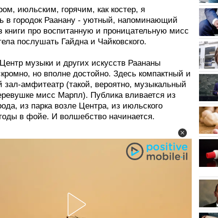
ом, июльским, горячим, как костер, я
ь в городок Раанану - уютный, напоминающий
из книги про воспитанную и проницательную мисс
ела послушать Гайдна и Чайковского.
 Центр музыки и других искусств Раананы
кромно, но вполне достойно. Здесь компактный и
й зал-амфитеатр (такой, вероятно, музыкальный
еревушке мисс Марпл). Публика вливается из
рода, из парка возле Центра, из июльского
годы в фойе. И волшебство начинается.