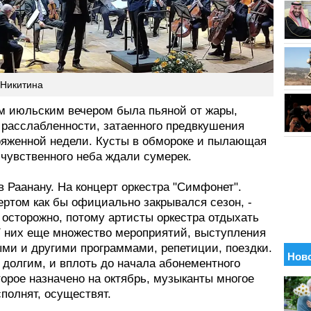
 Никитина
м июльским вечером была пьяной от жары,
 расслабленности, затаенного предвкушения
ряженной недели. Кусты в обмороке и пылающая
счувственного неба ждали сумерек.
 Раанану. На концерт оркестра "Симфонет".
ертом как бы официально закрывался сезон, -
 осторожно, потому артисты оркестра отдыхать
 У них еще множество мероприятий, выступления
ыми и другими программами, репетиции, поездки.
 долгим, и вплоть до начала абонементного
торое назначено на октябрь, музыканты многое
сполнят, осуществят.