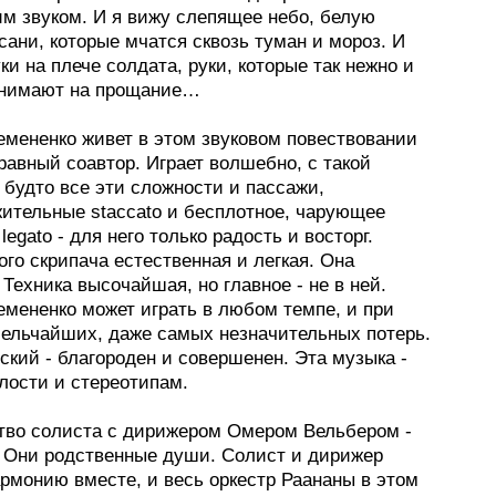
м звуком. И я вижу слепящее небо, белую
сани, которые мчатся сквозь туман и мороз. И
ки на плече солдата, руки, которые так нежно и
бнимают на прощание…
емененко живет в этом звуковом повествовании
равный соавтор. Играет волшебно, с такой
 будто все эти сложности и пассажи,
жительные staccato и бесплотное, чарующее
legato - для него только радость и восторг.
ого скрипача естественная и легкая. Она
 Техника высочайшая, но главное - не в ней.
емененко может играть в любом темпе, и при
мельчайших, даже самых незначительных потерь.
ский - благороден и совершенен. Эта музыка -
лости и стереотипам.
тво солиста с дирижером Омером Вельбером -
. Они родственные души. Солист и дирижер
рмонию вместе, и весь оркестр Раананы в этом