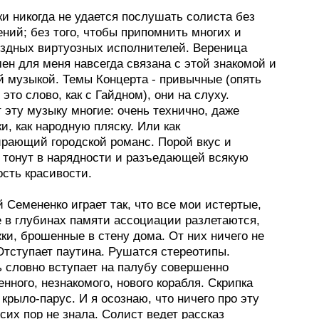
и никогда не удается послушать солиста без
ний; без того, чтобы припомнить многих и
ездных виртуозных исполнителей. Вереница
ен для меня навсегда связана с этой знакомой и
й музыкой. Темы Концерта - привычные (опять
это слово, как с Гайдном), они на слуху.
 эту музыку многие: очень технично, даже
и, как народную пляску. Или как
рающий городской романс. Порой вкус и
 тонут в нарядности и разъедающей всякую
сть красивости.
 Семененко играет так, что все мои истертые,
 в глубинах памяти ассоциации разлетаются,
ки, брошенные в стену дома. От них ничего не
Отступает паутина. Рушатся стереотипы.
 словно вступает на палубу совершенно
нного, незнакомого, нового корабля. Скрипка
крыло-парус. И я осознаю, что ничего про эту
сих пор не знала. Солист ведет рассказ