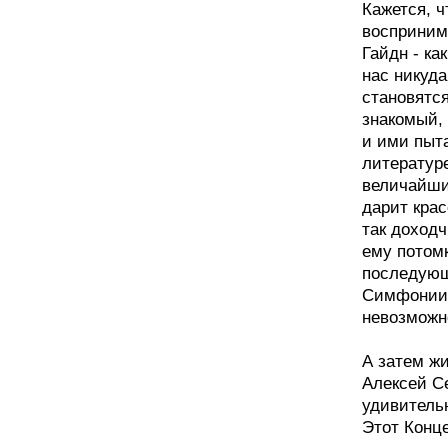
Кажется, ч
восприним
Гайдн - ка
нас никуда
становятс
знакомый, 
и ими пыт
литературе
величайши
дарит крас
так доходч
ему потом
последующ
Симфонии Г
невозможн
А затем ж
Алексей С
удивитель
Этот Конце