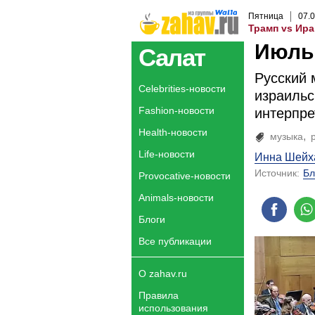
Пятница
07
.
0
Трамп vs Ира
Июль 
Салат
Русский 
Celebrities-новости
израильс
Fashion-новости
интерпре
Health-новости
музыка
Life-новости
Инна Шейх
Источник:
Бл
Provocative-новости
Animals-новости
Блоги
Все публикации
О zahav.ru
Правила
использования