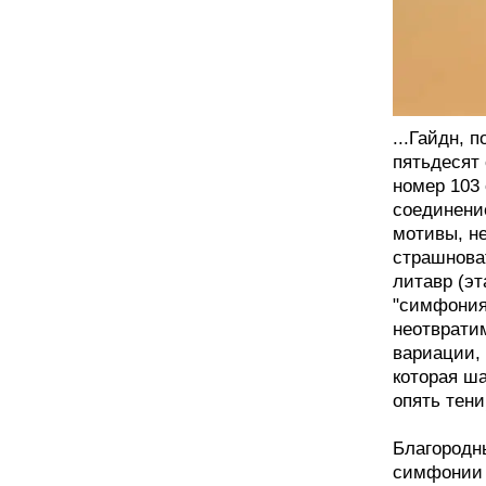
...Гайдн, 
пятьдесят
номер 103
соединени
мотивы, н
страшнова
литавр (э
"симфония
неотврати
вариации, 
которая ша
опять тени
Благородн
симфонии з