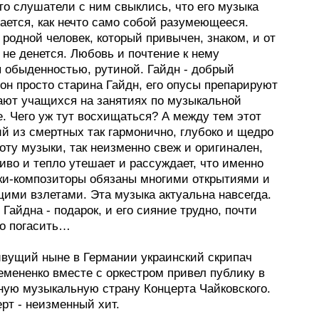
то слушатели с ним свыклись, что его музыка
ается, как нечто само собой разумеющееся.
к родной человек, который привычен, знаком, и от
 не денется. Любовь и почтение к нему
я обыденностью, рутиной. Гайдн - добрый
он просто старина Гайдн, его опусы препарируют
ают учащихся на занятиях по музыкальной
. Чего уж тут восхищаться? А между тем этот
й из смертных так гармонично, глубоко и щедро
оту музыки, так неизменно свеж и оригинален,
иво и тепло утешает и рассуждает, что именно
ки-композиторы обязаны многими открытиями и
ими взлетами. Эта музыка актуальна навсегда.
айдна - подарок, и его сияние трудно, почти
о погасить…
ивущий ныне в Германии украинский скрипач
емененко вместе с оркестром привел публику в
ную музыкальную страну Концерта Чайковского.
рт - неизменный хит.