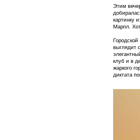
Этим вечер
добиралас
картинку 
Марпл. Хот
Городской
выглядит с
элегантны
клуб и в д
жаркого го
диктата по