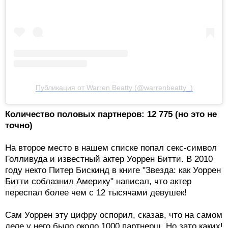
Публикация от Warren Beatty (@warrenbeatty_)
Количество половых партнеров: 12 775 (но это не
точно)
На второе место в нашем списке попал секс-символ
Голливуда и известный актер Уоррен Битти. В 2010
году некто Питер Бискинд в книге "Звезда: как Уоррен
Битти соблазнил Америку" написал, что актер
переспал более чем с 12 тысячами девушек!
Сам Уоррен эту цифру оспорил, сказав, что на самом
деле у него было около 1000 партнерш. Но зато каких!