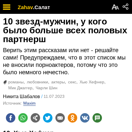
А
Zahav
.
Салат
А
10 звезд-мужчин, у кого
было больше всех половых
партнерш
Верить этим рассказам или нет - решайте
сами! Предупреждаем, что в этот список мы
не вносили порноактеров, потому что это
было немного нечестно.
романы
любовники
актеры
секс
Хью Хефнер
Мик Джаггер
Чарли Шин
Никита Шабалов
11.07.2023
Источник:
Maxim