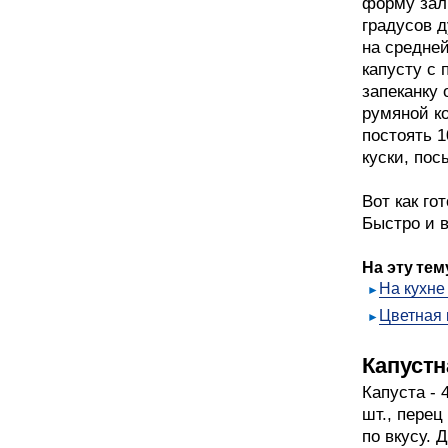
форму зал
градусов д
на средней
капусту с
запеканку 
румяной ко
постоять 1
куски, пос
Вот как го
Быстро и в
На эту тем
На кухне
Цветная 
Капустн
Капуста - 4
шт., перец
по вкусу. Д