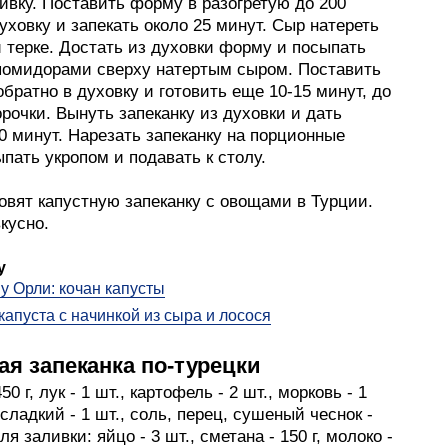
ивку. Поставить форму в разогретую до 200
уховку и запекать около 25 минут. Сыр натереть
 терке. Достать из духовки форму и посыпать
 помидорами сверху натертым сыром. Поставить
обратно в духовку и готовить еще 10-15 минут, до
рочки. Вынуть запеканку из духовки и дать
0 минут. Нарезать запеканку на порционные
ыпать укропом и подавать к столу.
товят капустную запеканку с овощами в Турции.
кусно.
у
 у Орли: кочан капусты
капуста с начинкой из сыра и лосося
ая запеканка по-турецки
50 г, лук - 1 шт., картофель - 2 шт., морковь - 1
 сладкий - 1 шт., соль, перец, сушеный чеснок -
ля заливки: яйцо - 3 шт., сметана - 150 г, молоко -