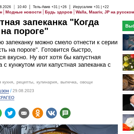
8
.
2026
10
:
40
Тель-Авив
+31
+26
Иерусалим
+31
+22
н
Модные новости
Будь здоров
Walla, Maariv, JP на русско
тная запеканка "Когда
Выб
 на пороге"
ю запеканку можно смело отнести к серии
сть на пороге". Готовится быстро,
ся вкусно. Ну вот хотя бы капустная
а с кунжутом или капустная запеканка с
я кухня
рецепты
кулинария
выпечка
овощи
шзон
29.08.2023
СРАГЕО