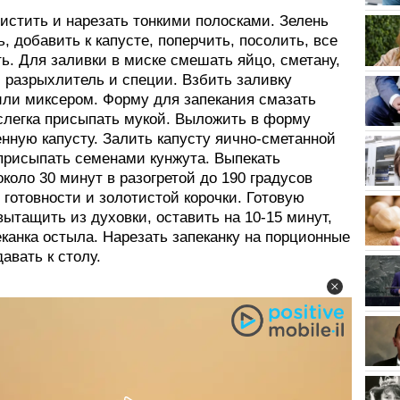
истить и нарезать тонкими полосками. Зелень
, добавить к капусте, поперчить, посолить, все
ь. Для заливки в миске смешать яйцо, сметану,
, разрыхлитель и специи. Взбить заливку
или миксером. Форму для запекания смазать
слегка присыпать мукой. Выложить в форму
нную капусту. Залить капусту яично-сметанной
присыпать семенами кунжута. Выпекать
около 30 минут в разогретой до 190 градусов
 готовности и золотистой корочки. Готовую
вытащить из духовки, оставить на 10-15 минут,
канка остыла. Нарезать запеканку на порционные
давать к столу.