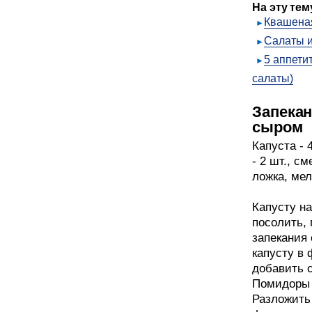
На эту тем
Квашеная
Салаты и
5 аппети
салаты)
Запекан
сыром
Капуста - 
- 2 шт., с
ложка, мел
Капусту на
посолить,
запекания
капусту в 
добавить с
Помидоры 
Разложить