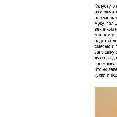
Капусту оч
измельчить
перемешат
муку, соль
венчиком 
маслом и 
подготовле
смесью и 
запеканку 
духовке до
запеканку 
чтобы запе
куски и по