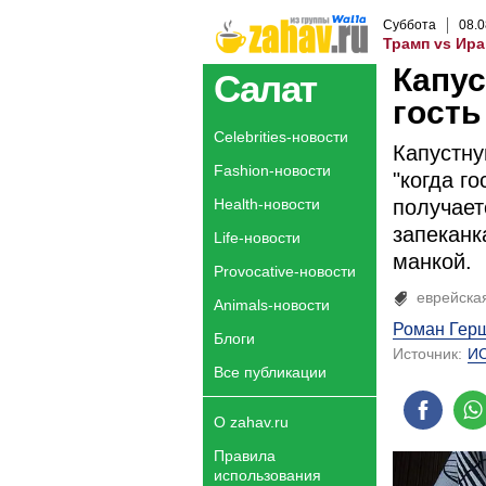
Суббота
08
.
0
Трамп vs Ира
Капус
Салат
гость
Celebrities-новости
Капустну
Fashion-новости
"когда го
Health-новости
получает
запеканк
Life-новости
манкой.
Provocative-новости
еврейска
Animals-новости
Роман Гер
Блоги
Источник:
И
Все публикации
О zahav.ru
Правила
использования