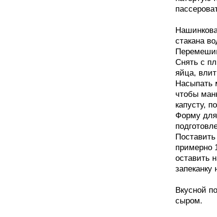
пассероват
Нашинкова
стакана во
Перемешив
Снять с пл
яйца, вли
Насыпать м
чтобы ман
капусту, 
Форму для
подготовле
Поставить 
примерно 1
оставить н
запеканку 
Вкусной по
сыром.