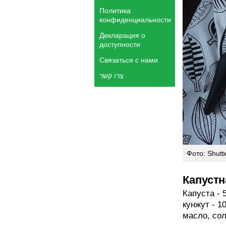
Политика
конфиденциальности
Декларация о
доступности
Связаться с нами
צרו קשר
Фото: Shutt
Капустн
Капуста - 5
кунжут - 1
масло, сол