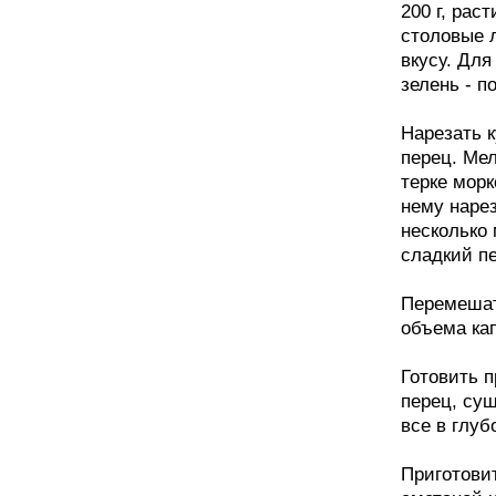
200 г, рас
столовые л
вкусу. Для
зелень - по
Нарезать 
перец. Мел
терке морк
нему наре
несколько 
сладкий п
Перемешат
объема ка
Готовить п
перец, суш
все в глуб
Приготовит