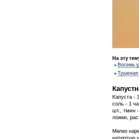
На эту тем
Восемь у
Тушеная 
Капустн
Капуста - 
соль - 1 ча
шт., тмин 
ложки, рас
Мелко наре
натертую н