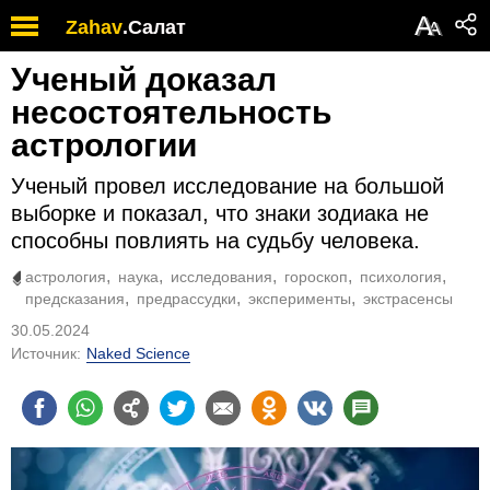
А
Zahav
.
Салат
А
Ученый доказал
несостоятельность
астрологии
Ученый провел исследование на большой
выборке и показал, что знаки зодиака не
способны повлиять на судьбу человека.
астрология
наука
исследования
гороскоп
психология
предсказания
предрассудки
эксперименты
экстрасенсы
30.05.2024
Источник:
Naked Science