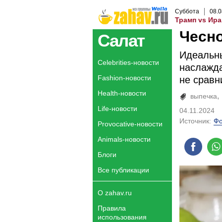
Суббота
08
.
0
Трамп vs Ира
Чесн
Салат
Идеальны
Celebrities-новости
наслажда
Fashion-новости
не сравн
Health-новости
выпечка
Life-новости
04.11.2024
Источник:
Фо
Provocative-новости
Animals-новости
Блоги
Все публикации
О zahav.ru
Правила
использования