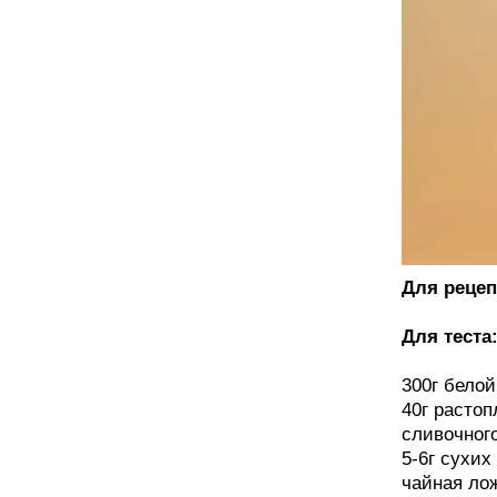
Для рецеп
Для теста
300г бело
40г растоп
сливочног
5-6г сухи
чайная ло