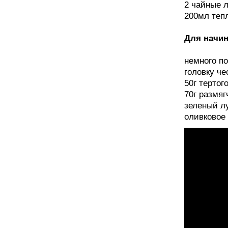
2 чайные 
200мл теп
Для начин
немного п
головку че
50г тертог
70г размяг
зеленый лу
оливковое