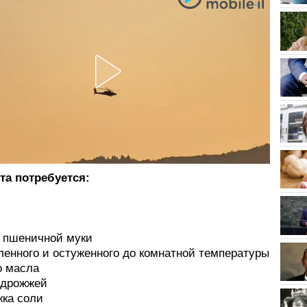
та потребуется:
:
й пшеничной муки
ленного и остуженного до комнатной температуры
о масла
х дрожжей
жка соли