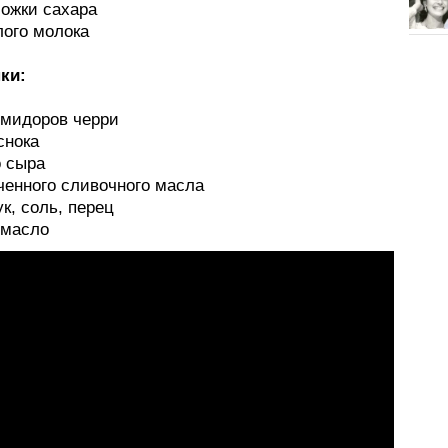
ложки сахара
лого молока
ки:
омидоров черри
снока
о сыра
ченного сливочного масла
к, соль, перец
 масло