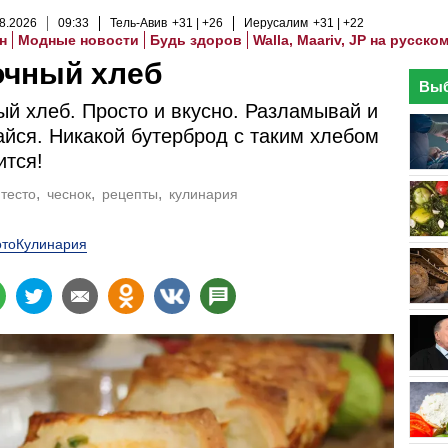
8
.
2026
09
:
33
Тель-Авив
+31
+26
Иерусалим
+31
+22
н
Модные новости
Будь здоров
Walla, Maariv, JP на русско
очный хлеб
Выб
й хлеб. Просто и вкусно. Разламывай и
йся. Никакой бутерброд с таким хлебом
ится!
тесто
чеснок
рецепты
кулинария
тоКулинария