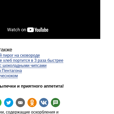
также
 пирог на сковороде
де хлеб портится в 3 раза быстрее
 с шоколадными чипсами
з Пентагона
 чесноком
ыпечки и приятного аппетита!
и, содержащие оскорбления и