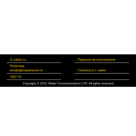
О zahav.ru
Правила использования
Политика
конфиденциальности
Связаться с нами
צרו קשר
Copyright © 2021 Walla! Communications LTD. All rights reserved