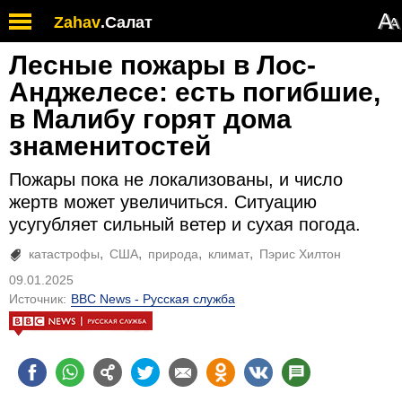
А
Zahav
.
Салат
А
Лесные пожары в Лос-
Анджелесе: есть погибшие,
в Малибу горят дома
знаменитостей
Пожары пока не локализованы, и число
жертв может увеличиться. Ситуацию
усугубляет сильный ветер и сухая погода.
катастрофы
США
природа
климат
Пэрис Хилтон
09.01.2025
Источник:
BBC News - Русская служба