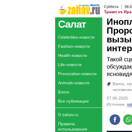
Суббота
08
.
0
Трамп vs Ира
Инопл
Салат
Проро
вызы
Celebrities-новости
интер
Fashion-новости
Health-новости
Такой сц
Life-новости
обсуждае
ясновидя
Provocative-новости
Animals-новости
Ванга
пр
человече
Блоги
07.06.2025
Все публикации
Источник:
sa
О zahav.ru
Правила
использования