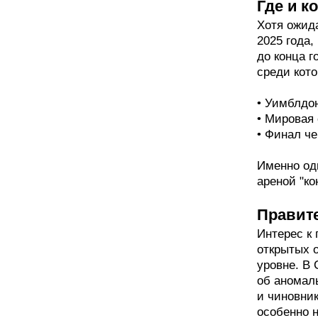
Где и к
Хотя ожид
2025 года,
до конца 
среди кото
• Уимблдо
• Мировая 
• Финал ч
Именно одн
ареной "ко
Правит
Интерес к
открытых 
уровне. В
об аномал
и чиновни
особенно 