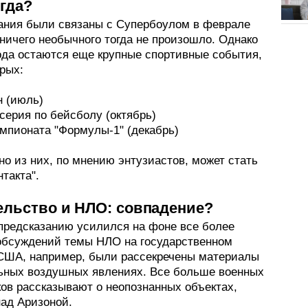
огда?
ания были связаны с Супербоулом в феврале
 ничего необычного тогда не произошло. Однако
года остаются еще крупные спортивные события,
рых:
н (июль)
серия по бейсболу (октябрь)
емпионата "Формулы-1" (декабрь)
о из них, по мнению энтузиастов, может стать
нтакта".
ельство и НЛО: совпадение?
 предсказанию усилился на фоне все более
обсуждений темы НЛО на государственном
 США, например, были рассекречены материалы
ьных воздушных явлениях. Все больше военных
ков рассказывают о неопознанных объектах,
над Аризоной.