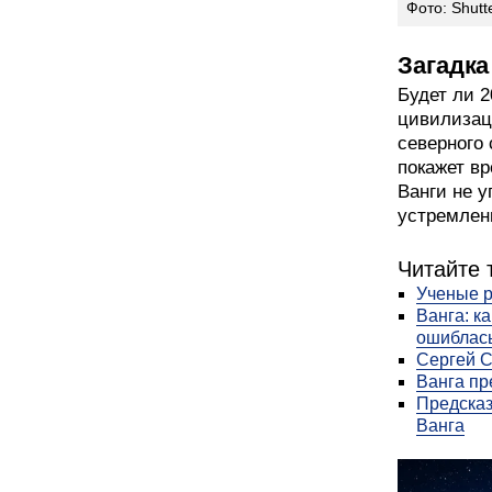
Фото: Shutt
Загадка
Будет ли 2
цивилизац
северного
покажет вр
Ванги не у
устремлены
Читайте 
Ученые р
Ванга: к
ошиблась
Сергей С
Ванга п
Предсказ
Ванга