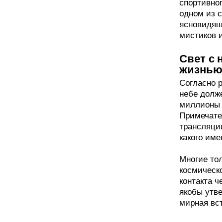
спортивно
одном из 
ясновидящ
мистиков и
Свет с 
жизнью
Согласно р
небе долже
миллионы 
Примечате
трансляции
какого име
Многие тол
космическо
контакта ч
якобы утве
мирная вст