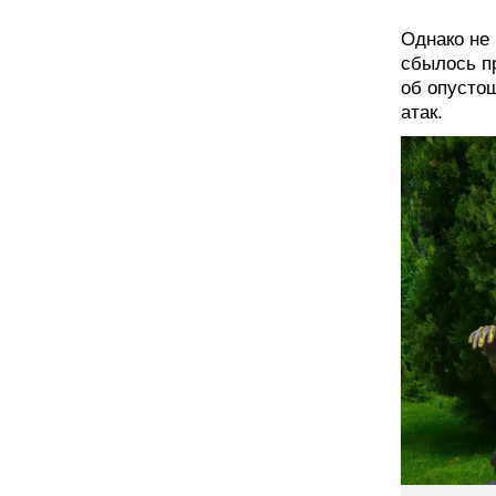
Однако не 
сбылось пр
об опусто
атак.