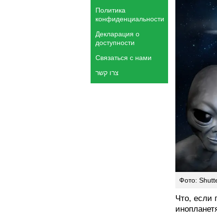
Политика
конфиденциальности
Декларация о
доступности
Связаться с нами
צרו קשר
Фото: Shutt
Что, если 
инопланетя