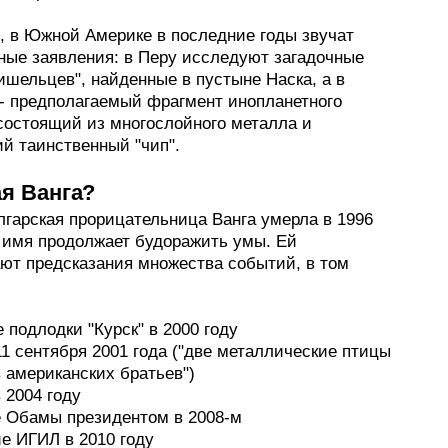
о, в Южной Америке в последние годы звучат
ные заявления: в Перу исследуют загадочные
ишельцев", найденные в пустыне Наска, а в
- предполагаемый фрагмент инопланетного
 состоящий из многослойного металла и
й таинственный "чип".
ая Ванга?
лгарская прорицательница Ванга умерла в 1996
е имя продолжает будоражить умы. Ей
ют предсказания множества событий, в том
 подлодки "Курск" в 2000 году
11 сентября 2001 года ("две металлические птицы
 американских братьев")
 2004 году
е Обамы президентом в 2008-м
е ИГИЛ в 2010 году