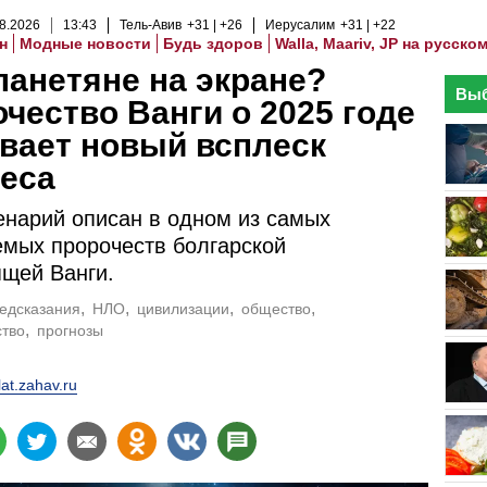
8
.
2026
13
:
43
Тель-Авив
+31
+26
Иерусалим
+31
+22
н
Модные новости
Будь здоров
Walla, Maariv, JP на русско
анетяне на экране?
Выб
чество Ванги о 2025 годе
вает новый всплеск
еса
енарий описан в одном из самых
мых пророчеств болгарской
щей Ванги.
едсказания
НЛО
цивилизации
общество
ство
прогнозы
lat.zahav.ru