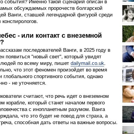
го события? Именно такой сценарий описан в
самых обсуждаемых пророчеств болгарской
ей Ванги, ставшей легендарной фигурой среди
 конспирологов.
небес - или контакт с внеземной
?
ассказам последователей Ванги, в 2025 году в
н появиться "новый свет", который увидят
людей по всему миру, пишет
dailymail.co.uk
.
льно, что этот феномен произойдет во время
 глобального спортивного события, однако
нно - не уточняется.
кователи считают, что речь идет о внеземном
м корабле, который станет началом первого
еловечества с инопланетным разумом. Ванга
рждала, что это будет не повод для страха, а
реча, способная дать ответы на важные вопросы.