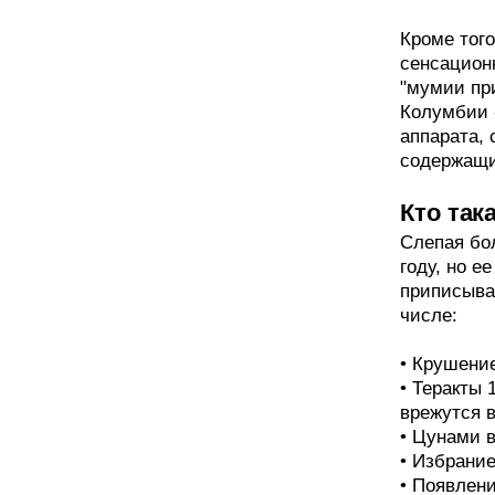
Кроме тог
сенсацион
"мумии пр
Колумбии 
аппарата,
содержащи
Кто так
Слепая бо
году, но е
приписыва
числе:
• Крушение
• Теракты 
врежутся в
• Цунами в
• Избрани
• Появлени