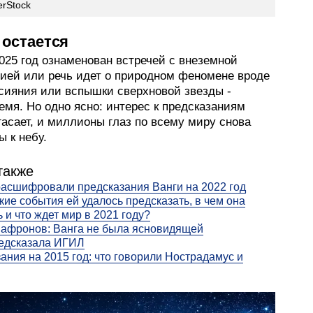
erStock
 остается
025 год ознаменован встречей с внеземной
ией или речь идет о природном феномене вроде
 сияния или вспышки сверхновой звезды -
емя. Но одно ясно: интерес к предсказаниям
гасает, и миллионы глаз по всему миру снова
 к небу.
также
асшифровали предсказания Ванги на 2022 год
акие события ей удалось предсказать, в чем она
 и что ждет мир в 2021 году?
афронов: Ванга не была ясновидящей
редсказала ИГИЛ
ания на 2015 год: что говорили Нострадамус и