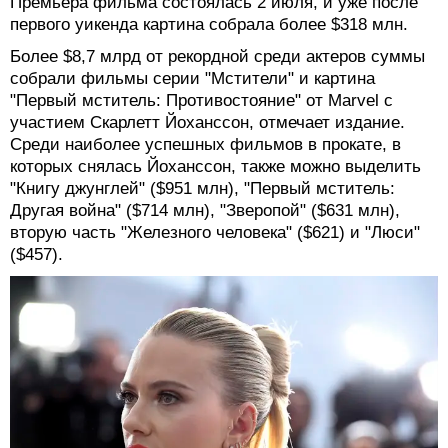
Премьера фильма состоялась 2 июля, и уже после
первого уикенда картина собрала более $318 млн.
Более $8,7 млрд от рекордной среди актеров суммы
собрали фильмы серии "Мстители" и картина
"Первый мститель: Противостояние" от Marvel с
участием Скарлетт Йоханссон, отмечает издание.
Среди наиболее успешных фильмов в прокате, в
которых снялась Йоханссон, также можно выделить
"Книгу джунглей" ($951 млн), "Первый мститель:
Другая война" ($714 млн), "Зверопой" ($631 млн),
вторую часть "Железного человека" ($621) и "Люси"
($457).