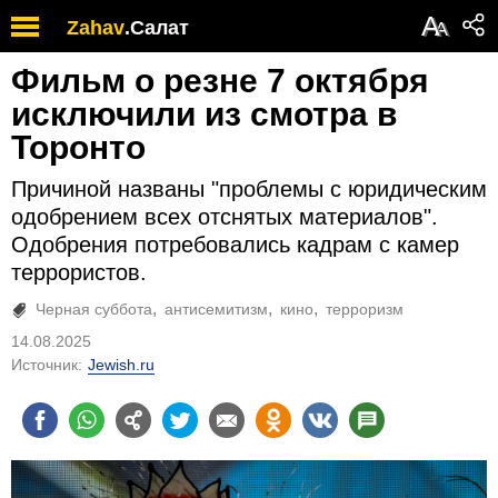
А
Zahav
.
Салат
А
Фильм о резне 7 октября
исключили из смотра в
Торонто
Причиной названы "проблемы с юридическим
одобрением всех отснятых материалов".
Одобрения потребовались кадрам с камер
террористов.
Черная суббота
антисемитизм
кино
терроризм
14.08.2025
Источник:
Jewish.ru