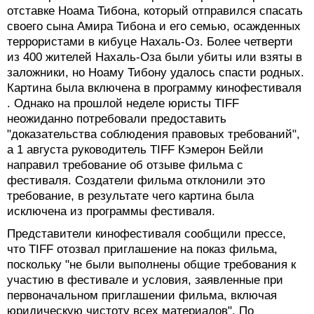
отставке Ноама Тибона, который отправился спасать
своего сына Амира Тибона и его семью, осажденных
террористами в кибуце Нахаль-Оз. Более четверти
из 400 жителей Нахаль-Оза были убиты или взяты в
заложники, но Ноаму Тибону удалось спасти родных.
Картина была включена в программу кинофестиваля
. Однако на прошлой неделе юристы TIFF
неожиданно потребовали предоставить
"доказательства соблюдения правовых требований",
а 1 августа руководитель TIFF Кэмерон Бейли
направил требование об отзыве фильма с
фестиваля. Создатели фильма отклонили это
требование, в результате чего картина была
исключена из программы фестиваля.
Представители кинофестиваля сообщили прессе,
что TIFF отозвал приглашение на показ фильма,
поскольку "не были выполнены общие требования к
участию в фестивале и условия, заявленные при
первоначальном приглашении фильма, включая
юридическую чистоту всех материалов". По