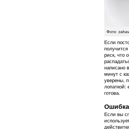
Фото: zahav
Если посто
получится 
риск, что 
распадатьс
написано в
минут с ка
уверены, п
лопаткой: 
готова.
Ошибка 
Если вы сп
использует
действител