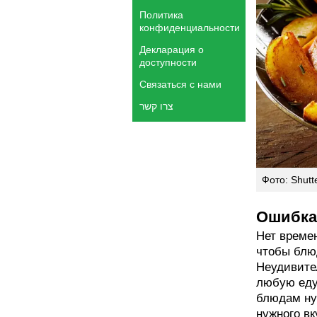
Политика
конфиденциальности
Декларация о
доступности
Связаться с нами
צרו קשר
Фото: Shutt
Ошибка 
Нет времен
чтобы блю
Неудивител
любую еду
блюдам ну
нужного вк