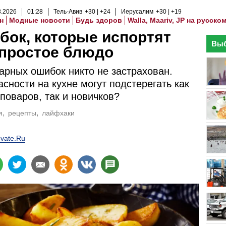
8
.
2026
01
:
28
Тель-Авив
+30
+24
Иерусалим
+30
+19
н
Модные новости
Будь здоров
Walla, Maariv, JP на русско
бок, которые испортят
Выб
 простое блюдо
арных ошибок никто не застрахован.
асности на кухне могут подстерегать как
поваров, так и новичков?
я
рецепты
лайфхаки
vate.Ru