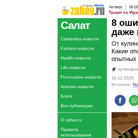
Четверг
06
.
0
Трамп vs Ира
8 оши
Салат
даже
Celebrities-новости
От кулин
Fashion-новости
Какие оп
Health-новости
опытных 
Life-новости
кулинари
Provocative-новости
10.12.2025
Источник:
No
Animals-новости
Блоги
Все публикации
О zahav.ru
Правила
использования