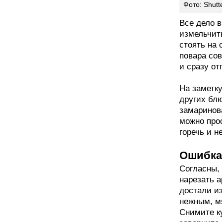
Фото: Shutt
Все дело 
измельчить
стоять на 
повара со
и сразу от
На заметку
других бл
замаринова
можно про
горечь и н
Ошибка 
Согласны, 
нарезать а
достали из
нежным, м
Снимите ку