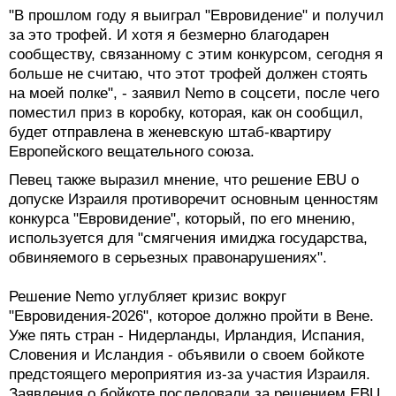
за это трофей. И хотя я безмерно благодарен
сообществу, связанному с этим конкурсом, сегодня я
больше не считаю, что этот трофей должен стоять
на моей полке", - заявил Nemo в соцсети, после чего
поместил приз в коробку, которая, как он сообщил,
будет отправлена в женевскую штаб-квартиру
Европейского вещательного союза.
Певец также выразил мнение, что решение ЕВU о
допуске Израиля противоречит основным ценностям
конкурса "Евровидение", который, по его мнению,
используется для "смягчения имиджа государства,
обвиняемого в серьезных правонарушениях".
Решение Nemo углубляет кризис вокруг
"Евровидения-2026", которое должно пройти в Вене.
Уже пять стран - Нидерланды, Ирландия, Испания,
Словения и Исландия - объявили о своем бойкоте
предстоящего мероприятия из-за участия Израиля.
Заявления о бойкоте последовали за решением EBU,
отказавшемся на прошлой неделе проводить