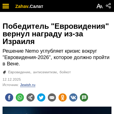
А
Zahav
.
Салат
А
Победитель "Евровидения"
вернул награду из-за
Израиля
Решение Nemo углубляет кризис вокруг
"Евровидения-2026", которое должно пройти
в Вене.
Евровидение
антисемитизм
бойкот
12.12.2025
Источник:
Jewish.ru