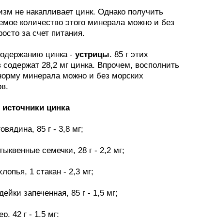
изм не накапливает цинк. Однако получить
емое количество этого минерала можно и без
росто за счет питания.
содержанию цинка -
устрицы
. 85 г этих
 содержат 28,2 мг цинка. Впрочем, восполнить
норму минерала можно и без морских
в.
 источники цинка
овядина, 85 г - 3,8 мг;
тыквенные семечки, 28 г - 2,2 мг;
лопья, 1 стакан - 2,3 мг;
дейки запеченная, 85 г - 1,5 мг;
р, 42 г - 1,5 мг;