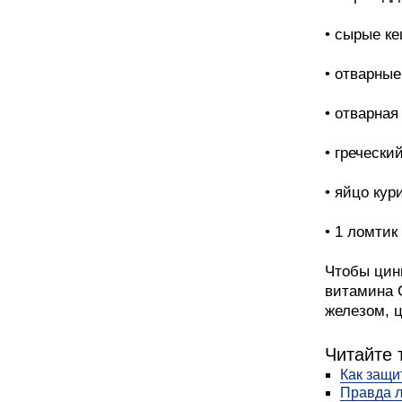
• сырые кеш
• отварные 
• отварная 
• греческий
• яйцо кури
• 1 ломтик
Чтобы цин
витамина С
железом, ц
Читайте 
Как защи
Правда л