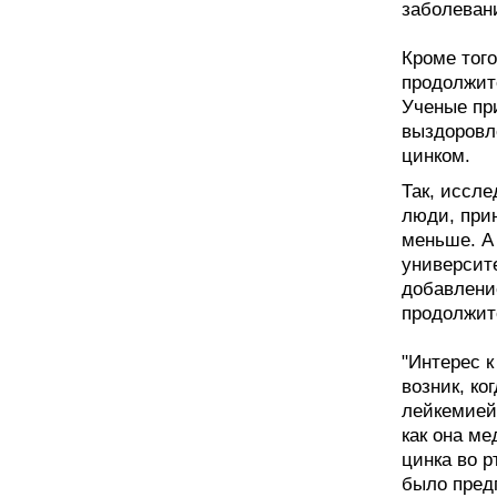
заболеван
Кроме того
продолжит
Ученые при
выздоровл
цинком.
Так, иссле
люди, при
меньше. А 
университ
добавлени
продолжит
"Интерес 
возник, ко
лейкемией 
как она ме
цинка во р
было предп