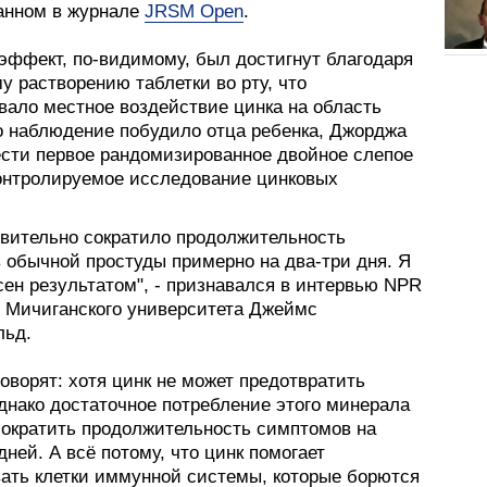
анном в журнале
JRSM Open
.
эффект, по-видимому, был достигнут благодаря
 растворению таблетки во рту, что
вало местное воздействие цинка на область
то наблюдение побудило отца ребенка, Джорджа
ести первое рандомизированное двойное слепое
онтролируемое исследование цинковых
твительно сократило продолжительность
 обычной простуды примерно на два-три дня. Я
сен результатом", - признавался в интервью NPR
 Мичиганского университета Джеймс
льд.
оворят: хотя цинк не может предотвратить
днако достаточное потребление этого минерала
сократить продолжительность симптомов на
дней. А всё потому, что цинк помогает
ать клетки иммунной системы, которые борются