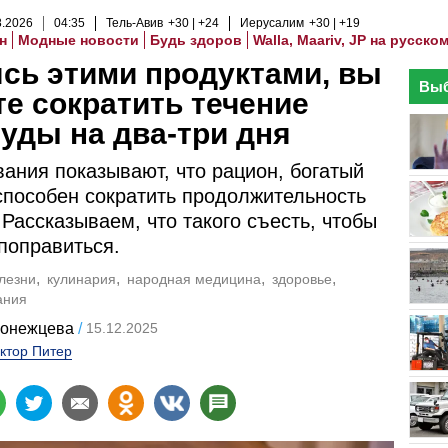
8
.
2026
04
:
35
Тель-Авив
+30
+24
Иерусалим
+30
+19
н
Модные новости
Будь здоров
Walla, Maariv, JP на русско
сь этими продуктами, вы
Выб
е сократить течение
уды на два-три дня
ания показывают, что рацион, богатый
способен сократить продолжительность
 Рассказываем, что такого съесть, чтобы
поправиться.
лезни
кулинария
народная медицина
здоровье
ания
ронежцева
15.12.2025
ктор Питер