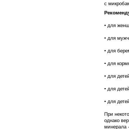
с микроба
Рекоменду
• для женщ
• для мужч
• для бере
• для корм
• для детей
• для детей
• для детей
При некот
однако ве
минерала -