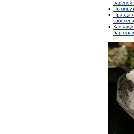
вареной 
По миру 
Правда л
заболев
Как защи
баротра