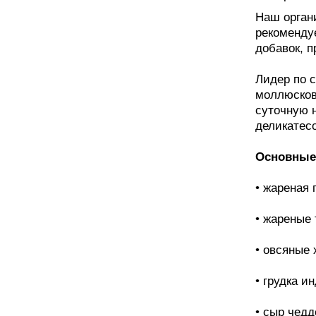
Наш орган
рекоменду
добавок, п
Лидер по 
моллюсков
суточную 
деликатесо
Основные
• жареная г
• жареные 
• овсяные х
• грудка ин
• сыр чедде