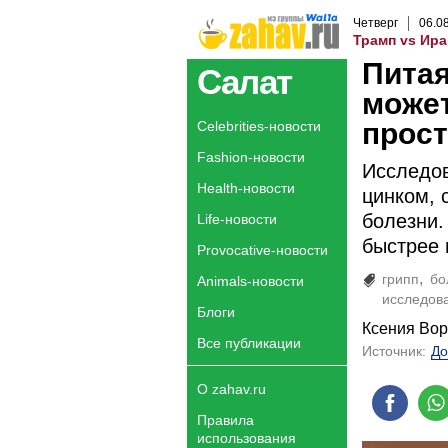
Четверг
06
.
0
Трамп vs Ира
Питая
Салат
может
прост
Celebrities-новости
Fashion-новости
Исследов
Health-новости
цинком, 
болезни.
Life-новости
быстрее 
Provocative-новости
грипп
бо
Animals-новости
исследов
Блоги
Ксения Во
Все публикации
Источник:
До
О zahav.ru
Правила
использования