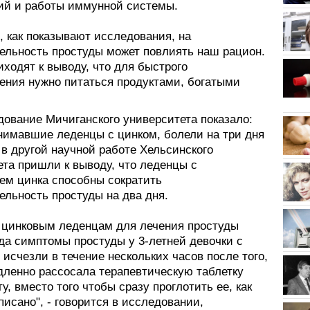
ий и работы иммунной системы.
, как показывают исследования, на
ельность простуды может повлиять наш рацион.
ходят к выводу, что для быстрого
ения нужно питаться продуктами, богатыми
дование Мичиганского университета показало:
нимавшие леденцы с цинком, болели на три дня
в другой научной работе Хельсинского
ета пришли к выводу, что леденцы с
ем цинка способны сократить
ельность простуды на два дня.
к цинковым леденцам для лечения простуды
гда симптомы простуды у 3-летней девочки с
исчезли в течение нескольких часов после того,
дленно рассосала терапевтическую таблетку
ту, вместо того чтобы сразу проглотить ее, как
исано", - говорится в исследовании,