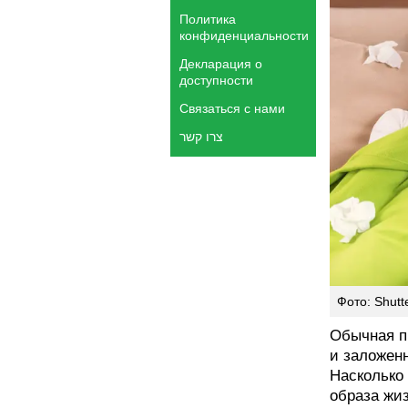
Политика
конфиденциальности
Декларация о
доступности
Связаться с нами
צרו קשר
Фото: Shutt
Обычная пр
и заложенн
Насколько 
образа жи