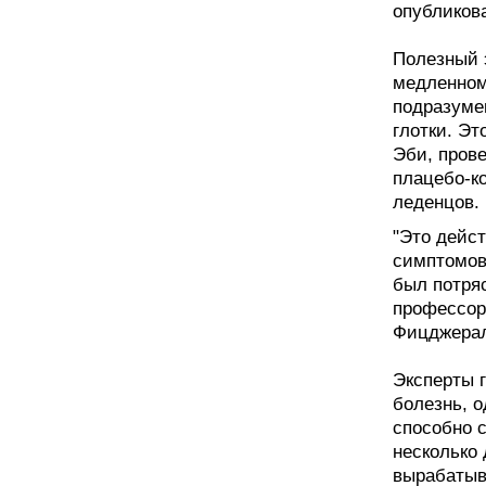
опубликов
Полезный 
медленному
подразуме
глотки. Э
Эби, пров
плацебо-к
леденцов.
"Это дейс
симптомов
был потря
профессор
Фицджера
Эксперты г
болезнь, о
способно 
несколько 
вырабатыв