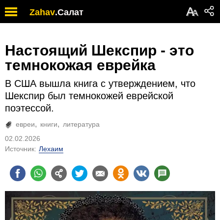
А
Zahav
.
Салат
А
Настоящий Шекспир - это
темнокожая еврейка
В США вышла книга с утверждением, что
Шекспир был темнокожей еврейской
поэтессой.
евреи
книги
литература
02.02.2026
Источник:
Лехаим