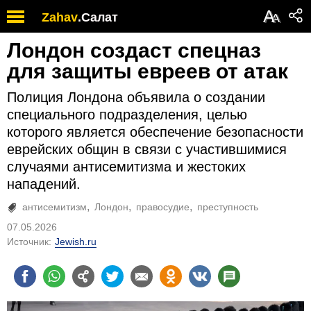
А
Zahav
.
Салат
А
Лондон создаст спецназ
для защиты евреев от атак
Полиция Лондона объявила о создании
специального подразделения, целью
которого является обеспечение безопасности
еврейских общин в связи с участившимися
случаями антисемитизма и жестоких
нападений.
антисемитизм
Лондон
правосудие
преступность
07.05.2026
Источник:
Jewish.ru