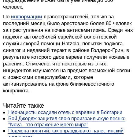
подразделения может быть увеличена до 300
человек.
По
информации
правоохранителей, только за
последний месяц было арестовано более 80 человек
за преступления на почве антисемитизма. Среди них
поджоги автомобилей еврейской волонтерской
службы скорой помощи Hatzola, попытки поджога
синагог и недавний теракт в районе Голдерс-Грин, в
результате которого двое евреев получили ножевые
ранения. Отмечено, что некоторые из этих
инцидентов изучаются на предмет возможной связи
с иранскими спецслужбами, которые
активизировались на фоне ближневосточного
конфликта.
Читайте также
Неонацисты осадили отель с евреями в Болгарии
Бой Джордж защитил свою произраильскую песню:
"Nova - это отражение моего мира"
Подмена понятий: как оправдывают палестинский
терроризм