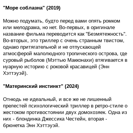
"Море соблазна" (2019)
Можно подумать, будто перед вами опять ромком
или мелодрама, но нет. Во-первых, в оригинале
название фильма переводится как "Безмятежность".
Во-вторых, это триллер с очень странным твистом,
однако притягательной и не отпускающей
атмосферой малолюдного тропического острова, где
суровый рыболов (Мэттью Макконахи) втягивается в
нуарную историю с роковой красавицей (Энн
Хэттэуэй).
"Материнский инстинкт" (2024)
Отнюдь не идеальный, и все же не лишенный
прелестей психологический триллер в ретро-стиле о
жестоком противостоянии двух домохозяек. Одна из
них - блондинка Джессика Честейн, вторая -
брюнетка Энн Хэттэуэй.