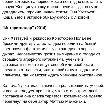
среди которых на первое место нестыдно выставить
новую Женщину-кошку в исполнении… да, вы уже
догадались, героини нашей статьи Энн Хэттэуэй.
Кошачьего в актрисе обнаружилось с лихвой!
"Интерстеллар" (2014)
Энн Хэттэуэй и режиссер Кристофер Нолан не
бросили друг друга, их тандем породил на белый
свет научно-фантастическую трагедию о черных
дырах. Человечеству грозит вымирание с голоду от
страшного аграрного катаклизма, ученые и
астронавты вместе ищут способ или изобрести
средство от напасти, или же найти путь к далеким
планетам, где их может ждать убежище обетованное.
Хэттэуэй досталась ключевая роль женщины-ученой,
и все же следует признать, что в столь громадной
постановке она слегка теряется: космическое одеяло
перетянул на себя актер Мэттью Макконахи.