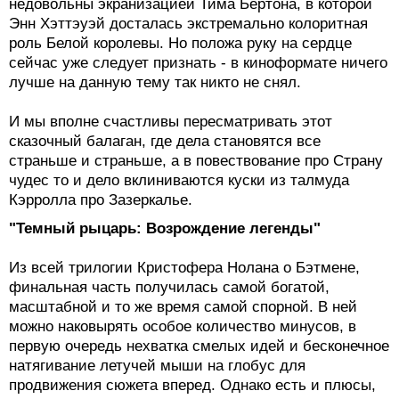
недовольны экранизацией Тима Бертона, в которой
Энн Хэттэуэй досталась экстремально колоритная
роль Белой королевы. Но положа руку на сердце
сейчас уже следует признать - в киноформате ничего
лучше на данную тему так никто не снял.
И мы вполне счастливы пересматривать этот
сказочный балаган, где дела становятся все
страньше и страньше, а в повествование про Страну
чудес то и дело вклиниваются куски из талмуда
Кэрролла про Зазеркалье.
"Темный рыцарь: Возрождение легенды"
Из всей трилогии Кристофера Нолана о Бэтмене,
финальная часть получилась самой богатой,
масштабной и то же время самой спорной. В ней
можно наковырять особое количество минусов, в
первую очередь нехватка смелых идей и бесконечное
натягивание летучей мыши на глобус для
продвижения сюжета вперед. Однако есть и плюсы,