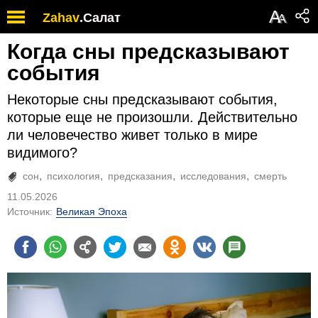
А
Zahav
.
Салат
А
Когда сны предсказывают
события
Некоторые сны предсказывают события,
которые еще не произошли. Действительно
ли человечество живет только в мире
видимого?
сон
психология
предсказания
исследования
смерть
11.05.2026
Источник:
Великая Эпоха