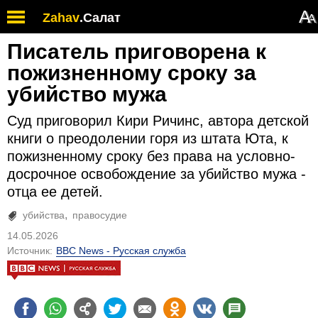
А
Zahav
.
Салат
А
Писатель приговорена к
пожизненному сроку за
убийство мужа
Суд приговорил Кири Ричинс, автора детской
книги о преодолении горя из штата Юта, к
пожизненному сроку без права на условно-
досрочное освобождение за убийство мужа -
отца ее детей.
убийства
правосудие
14.05.2026
Источник:
BBC News - Русская служба