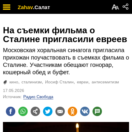
А
Zahav
.
Салат
А
На съемки фильма о
Сталине пригласили евреев
Московская хоральная синагога пригласила
прихожан поучаствовать в съемках фильма о
Сталине. Участникам обещают гонорар,
кошерный обед и буфет.
кино
сталинизм
Иосиф Сталин
евреи
антисемитизм
17.05.2026
Источник:
Радио Свобода