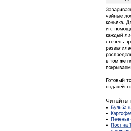
Завариваем
чайные лож
коньяка. Д
и с помощ
каждый лис
степень пр
развалила
распредел
в том же п
покрываем
Готовый то
подачей т
Читайте 
Бульба н
Картофел
Печенье
Пост на 
следующ