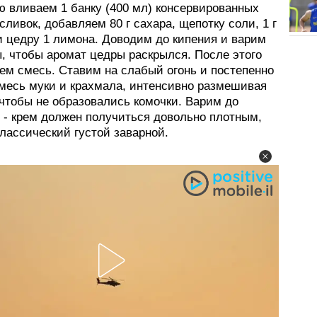
ю вливаем 1 банку (400 мл) консервированных
сливок, добавляем 80 г сахара, щепотку соли, 1 г
и цедру 1 лимона. Доводим до кипения и варим
ы, чтобы аромат цедры раскрылся. После этого
ем смесь. Ставим на слабый огонь и постепенно
месь муки и крахмала, интенсивно размешивая
 чтобы не образовались комочки. Варим до
я - крем должен получиться довольно плотным,
классический густой заварной.