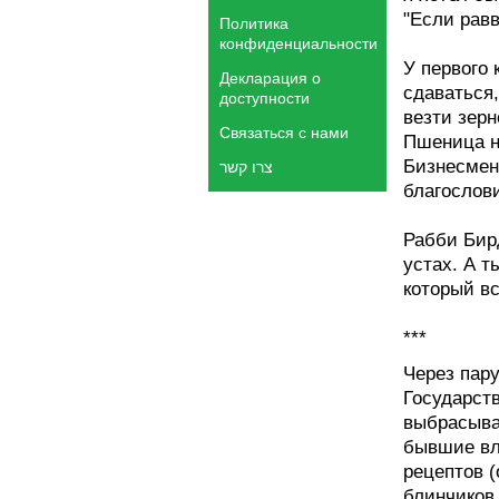
"Если равв
Политика
конфиденциальности
У первого 
Декларация о
сдаваться
доступности
везти зерн
Связаться с нами
Пшеница н
Бизнесмен
צרו קשר
благослови
Рабби Бир
устах. А т
который вс
***
Через пар
Государств
выбрасыва
бывшие вл
рецептов (
блинчиков 