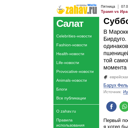
Пятница
07
.
0
Трамп vs Ира
Суббо
Салат
В Марокк
Celebrities-новости
Бирдуго.
Fashion-новости
одинаков
пшеницей
Health-новости
той само
Life-новости
момента 
Provocative-новости
еврейска
Animals-новости
Барух Фел
Блоги
Источник:
Иу
Все публикации
О zahav.ru
Правила
Первый пос
использования
я хотел бы