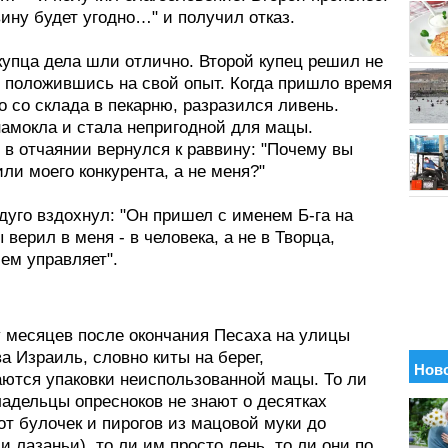
ину будет угодно…" и получил отказ.
купца дела шли отлично. Второй купец решил не
, положившись на свой опыт. Когда пришло время
о со склада в пекарню, разразился ливень.
амокла и стала непригодной для мацы.
 в отчаянии вернулся к раввину: "Почему вы
ли моего конкурента, а не меня?"
дуго вздохнул: "Он пришел с именем Б-га на
ы верил в меня - в человека, а не в Творца,
ем управляет".
у месяцев после окончания Песаха на улицы
а Израиль, словно киты на берег,
ются упаковки неиспользованной мацы. То ли
адельцы опресноков не знают о десятках
от булочек и пирогов из мацовой муки до
и лазаньи), то ли им просто лень, то ли они по