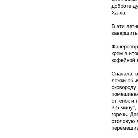
доброте д
Ха-ха.
В эти лет
завершить
Фанерообр
крем в ито
кофейной 
Сначала, в
ложки обы
сковороду 
помешивая,
оттенок и
3-5 минут,
горечь. Да
столовую 
перемеши