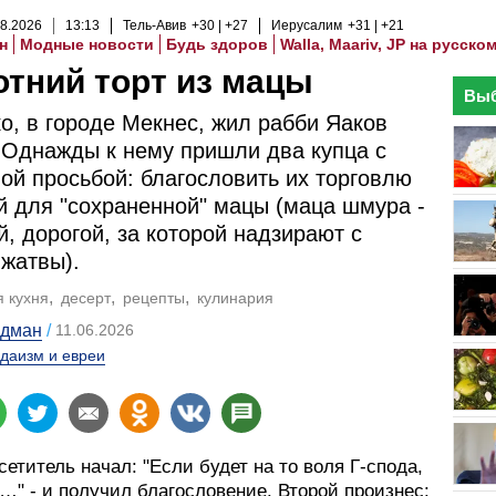
8
.
2026
13
:
13
Тель-Авив
+30
+27
Иерусалим
+31
+21
н
Модные новости
Будь здоров
Walla, Maariv, JP на русско
тний торт из мацы
Выб
о, в городе Мекнес, жил рабби Яаков
 Однажды к нему пришли два купца с
ой просьбой: благословить их торговлю
 для "сохраненной" мацы (маца шмура -
й, дорогой, за которой надзирают с
жатвы).
я кухня
десерт
рецепты
кулинария
ьдман
11.06.2026
даизм и евреи
етитель начал: "Если будет на то воля Г-спода,
…" - и получил благословение. Второй произнес: