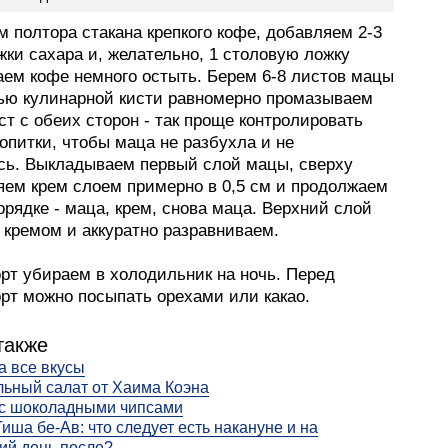
 полтора стакана крепкого кофе, добавляем 2-3
ки сахара и, желательно, 1 столовую ложку
аем кофе немного остыть. Берем 6-8 листов мацы
ью кулинарной кисти равномерно промазываем
т с обеих сторон - так проще контролировать
опитки, чтобы маца не разбухла и не
сь. Выкладываем первый слой мацы, сверху
яем крем слоем примерно в 0,5 см и продолжаем
орядке - маца, крем, снова маца. Верхний слой
 кремом и аккуратно разравниваем.
рт убираем в холодильник на ночь. Перед
орт можно посыпать орехами или какао.
также
а все вкусы
ьный салат от Хаима Коэна
 с шоколадными чипсами
Тиша бе-Ав: что следует есть накануне и на
ий день после?