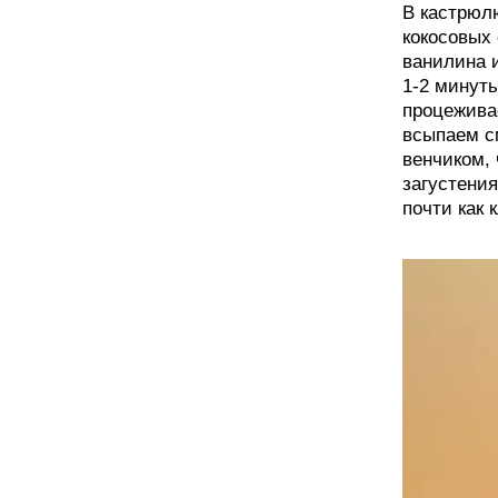
В кастрюл
кокосовых 
ванилина 
1-2 минут
процежива
всыпаем с
венчиком,
загустени
почти как 