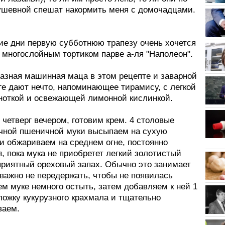
ушевной спешат накормить меня с домочадцами.
ние дни первую субботнюю трапезу очень хочется
 многослойным тортиком парве а-ля "Наполеон".
азная машинная маца в этом рецепте и заварной
ге дают нечто, напоминающее тирамису, с легкой
ноткой и освежающей лимонной кислинкой.
 четверг вечером, готовим крем. 4 столовые
чной пшеничной муки высыпаем на сухую
и обжариваем на среднем огне, постоянно
 пока мука не приобретет легкий золотистый
 приятный ореховый запах. Обычно это занимает
 важно не передержать, чтобы не появилась
ем муке немного остыть, затем добавляем к ней 1
ложку кукурузного крахмала и тщательно
ваем.