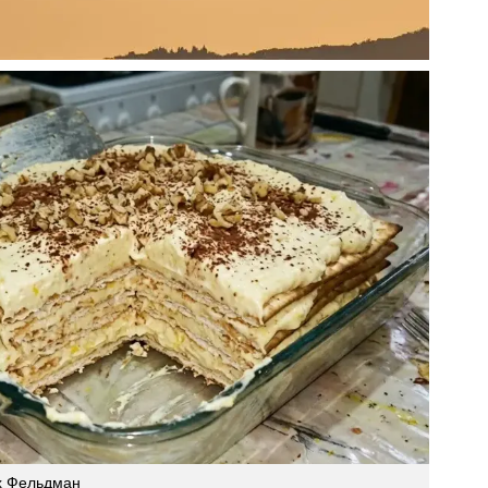
х Фельдман