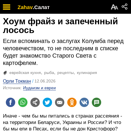
А
Zahav
.
Салат
А
Хоум фрайз и запеченный
лосось
Если вспоминать о заслугах Колумба перед
человечеством, то не последним в списке
будет знакомство Старого Света с
картофелем.
еврейская кухня
рыба
рецепты
кулинария
Орли Токман
12.06.2026
Источник:
Иудаизм и евреи
Иначе - чем бы мы питались в странах рассеяния -
на территории Беларуси, Украины и России? И что
бы мы ели в Песах, если бы не дон Кристофоро?