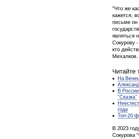
"Что же ка
кажется, в
письме он
государств
являться н
Сокурову -
кто действ
Михалков.
Читайте 
На Венец
Александ
В России
"Сказка"
Неестест
года
Топ-20 ф
В 2023 го
Сокурова "