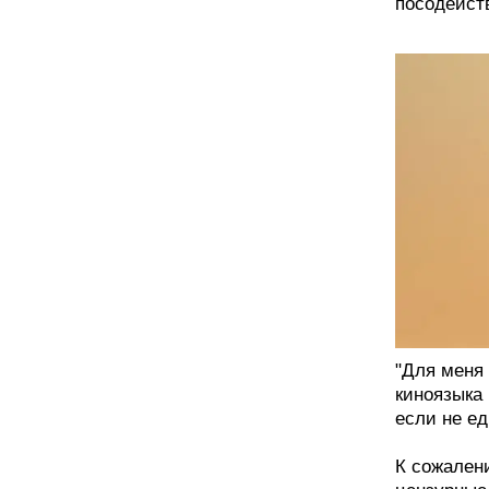
посодейст
"Для меня 
киноязыка
если не ед
К сожален