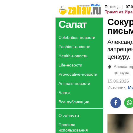
Пятница
07
.
0
Трамп vs Ира
Сокур
Салат
пись
Celebrities-новости
Александ
Fashion-новости
запрещен
Health-новости
цензуру.
Life-новости
Александ
цензура
Provocative-новости
15.06.2026
Animals-новости
Источник:
Me
Блоги
Все публикации
О zahav.ru
Правила
использования