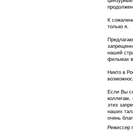
цензурные
продолжен
К сожален
только я.
Предлагаю
запрещенн
нашей стр
фильмах в
Никто в Р
возможност
Если Вы с
коллегам, 
этих запр
наших тал
очень благ
Режиссер 