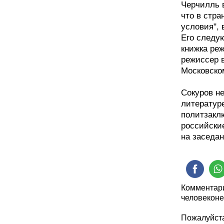
Черчилль в
что в стр
условия", 
Его следу
книжка реж
режиссер в
Московско
Сокуров не
литературе
политзаклю
российские
на заседан
Комментари
человеконе
Пожалуйста