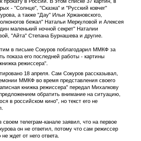
 прокату в России. В этом списке 37 картин, в
рых - "Солнце", "Сказка" и "Русский ковчег"
урова, а также "Дау" Ильи Хржановского,
Волконогов бежал" Натальи Меркуловой и Алексея
Один маленький ночной секрет" Наталии
ой, "Айта" Степана Бурнашева и другие.
этим в письме Сокуров поблагодарил ММКФ за
ь показа его последней работы - картины
книжка режиссера".
тировано 18 апреля. Сам Сокуров рассказывал,
ремонии ММКФ во время представления своего
аписная книжка режиссера" передал Михалкову
 предложением обратить внимание на ситуацию,
я в российском кино", но текст его не
л.
 своем телеграм-канале заявил, что на первое
урова он не ответил, потому что сам режиссер
о не ждет от него ответа.