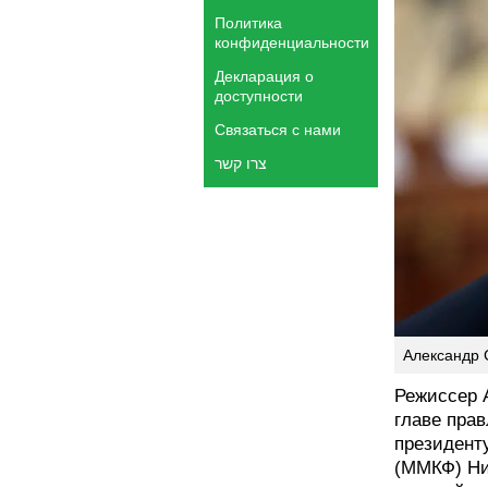
Политика
конфиденциальности
Декларация о
доступности
Связаться с нами
צרו קשר
Александр С
Режиссер 
главе пра
президент
(ММКФ) Ни