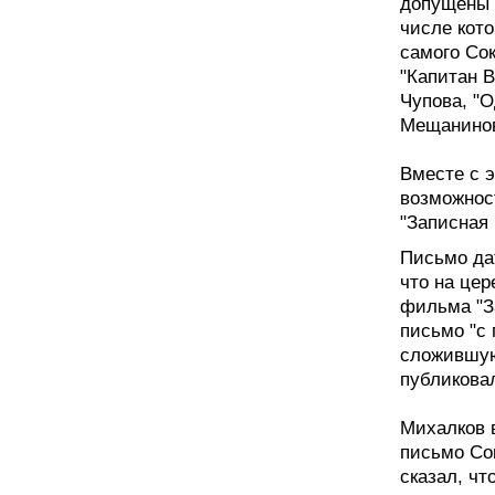
допущены к
числе кото
самого Сок
"Капитан 
Чупова, "
Мещанинов
Вместе с 
возможност
"Записная 
Письмо да
что на це
фильма "З
письмо "с
сложившуюс
публикова
Михалков в
письмо Сок
сказал, чт