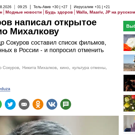
8
.
2026
09
:
25
Тель-Авив
+30
+27
Иерусалим
+31
+21
н
Модные новости
Будь здоров
Walla, Maariv, JP на русско
ов написал открытое
Выб
мо Михалкову
р Сокуров составил список фильмов,
ных в России - и попросил отменить
р Сокуров
Никита Михалков
кино
культура отмены
duza