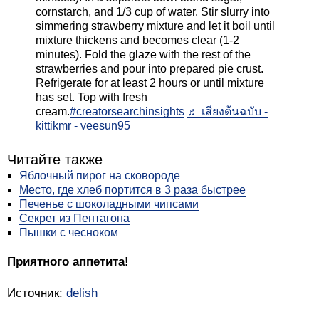
cornstarch, and 1/3 cup of water. Stir slurry into
simmering strawberry mixture and let it boil until
mixture thickens and becomes clear (1-2
minutes). Fold the glaze with the rest of the
strawberries and pour into prepared pie crust.
Refrigerate for at least 2 hours or until mixture
has set. Top with fresh
cream.
#creatorsearchinsights
♬ เสียงต้นฉบับ -
kittikmr - veesun95
Читайте также
Яблочный пирог на сковороде
Место, где хлеб портится в 3 раза быстрее
Печенье с шоколадными чипсами
Секрет из Пентагона
Пышки с чесноком
Приятного аппетита!
Источник:
delish