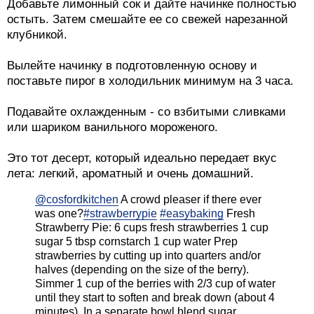
Добавьте лимонный сок и дайте начинке полностью
остыть. Затем смешайте ее со свежей нарезанной
клубникой.
Вылейте начинку в подготовленную основу и
поставьте пирог в холодильник минимум на 3 часа.
Подавайте охлажденным - со взбитыми сливками
или шариком ванильного мороженого.
Это тот десерт, который идеально передает вкус
лета: легкий, ароматный и очень домашний.
@cosfordkitchen
A crowd pleaser if there ever
was one?
#strawberrypie
#easybaking
Fresh
Strawberry Pie: 6 cups fresh strawberries 1 cup
sugar 5 tbsp cornstarch 1 cup water Prep
strawberries by cutting up into quarters and/or
halves (depending on the size of the berry).
Simmer 1 cup of the berries with 2/3 cup of water
until they start to soften and break down (about 4
minutes). In a separate bowl blend sugar,