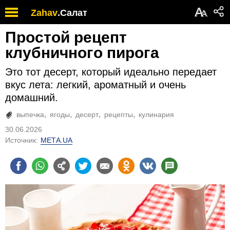
А
Zahav
.
Салат
А
Простой рецепт
клубничного пирога
Это тот десерт, который идеально передает
вкус лета: легкий, ароматный и очень
домашний.
выпечка
ягоды
десерт
рецепты
кулинария
30.06.2026
Источник:
МЕТА.UA