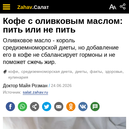
А
Zahav
.
Салат
А
Кофе с оливковым маслом:
пить или не пить
Оливковое масло - король
средиземноморской диеты, но добавление
его в кофе не сбалансирует гормоны и не
поможет сжечь жир.
кофе
средиземноморская диета
диеты
факты
здоровье
кулинария
Доктор Майя Розман
24.06.2026
Источник:
salat.zahav.ru