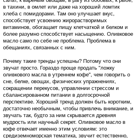
салат, к вареным овощам, в рагу из бобовых, к рыбе,
в тахини, в омлет или даже на хороший ломтик
хлеба с помидорами. Там оно улучшает вкус,
способствует усвоению жирорастворимых
витаминов, обогащает пищу клетчаткой и белком и
более разумно способствует насыщению. Оливковое
масло само по себе не проблема. Проблема в
обещаниях, связанных с ним.
Почему такие тренды успешны? Потому что они
звучат просто. Гораздо проще продать "ложку
оливкового масла в утреннем кофе", чем говорить о
сне, белке, овощах, физических упражнениях,
сокращении перекусов, управлении стрессом и
сбалансированном питании в долгосрочной
перспективе. Хороший тренд должен быть коротким,
достаточно необычным, чтобы привлечь внимание, и
звучать так, будто за ним скрывается древняя
мудрость или научный секрет. Оливковое масло в
кофе отвечает именно этим условиям: это
средиземноморская тематика, звучит естественно,