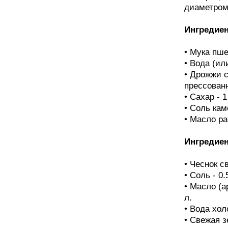
диаметром 
Ингредиен
• Мука пше
• Вода (ил
• Дрожжи с
прессован
• Сахар - 1
• Соль каме
• Масло ра
Ингредиен
• Чеснок с
• Соль - 0.5
• Масло (а
л.
• Вода хол
• Свежая з