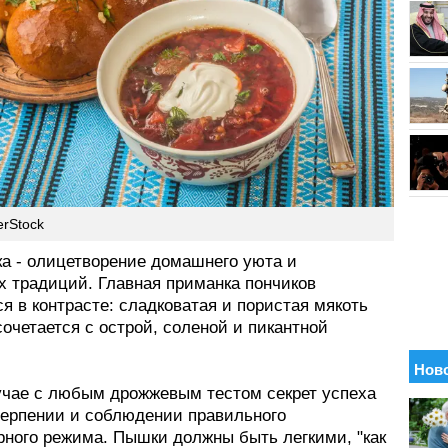
erStock
ка - олицетворение домашнего уюта и
х традиций. Главная приманка пончиков
я в контрасте: сладковатая и пористая мякоть
очетается с острой, соленой и пикантной
лучае с любым дрожжевым тестом секрет успеха
 терпении и соблюдении правильного
рного режима. Пышки должны быть легкими, "как