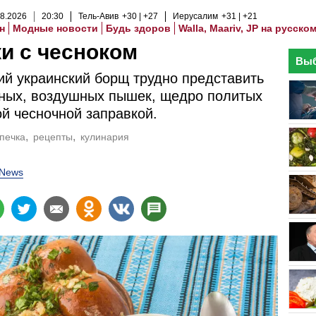
8
.
2026
20
:
30
Тель-Авив
+30
+27
Иерусалим
+31
+21
н
Модные новости
Будь здоров
Walla, Maariv, JP на русско
и с чесноком
Выб
й украинский борщ трудно представить
ных, воздушных пышек, щедро политых
й чесночной заправкой.
печка
рецепты
кулинария
lNews