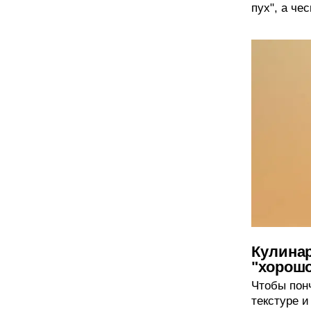
пух", а че
Кулинар
"хорош
Чтобы пон
текстуре и