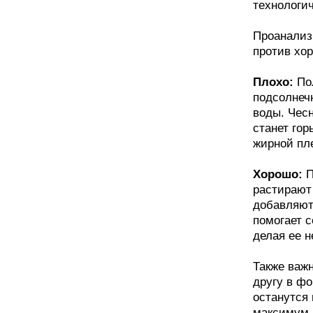
технологи
Проанализ
против хор
Плохо:
Пол
подсолнечн
воды. Чесн
станет гор
жирной пле
Хорошо:
П
растирают
добавляют
помогает с
делая ее н
Также важн
другу в фо
останутся
максимум 