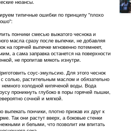
ческие нюансы.
ируем типичные ошибки по принципу "плохо
ошо":
ить пончики смесью выжатого чеснока и
ого масла сразу после выпечки, не добавляя
ок на горячей выпечке мгновенно потемнеет,
ьким, а сама заправка останется на поверхности
нкой, не пропитав мякоть изнутри.
риготовить соус-эмульсию. Для этого чеснок
 с солью, растительным маслом и обязательно
 немного холодной кипяченой воды. Вода
оусу проникнуть глубоко в поры горячей пышки,
евероятно сочной и мягкой.
о выпекать пончики, плотно прижав их друг к
рме. Так они растут вверх, а боковые стенки
 нежными и белыми, что позволит им впитать
чесночного сока.