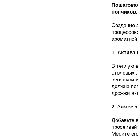
Пошаговая
пончиков:
Создание 
процессов
ароматной
1. Актива
В теплую в
столовых 
венчиком и
должна поя
дрожжи ак
2. Замес 
Добавьте в
просеивай
Месите его