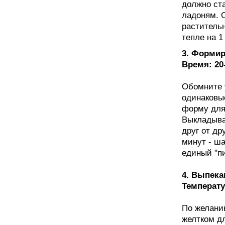
должно ста
ладоням. 
растительн
тепле на 1
3. Формир
Время: 20
Обомните 
одинаковы
форму для
Выкладыва
друг от др
минут - ша
единый "пи
4. Выпека
Температур
По желани
желтком дл