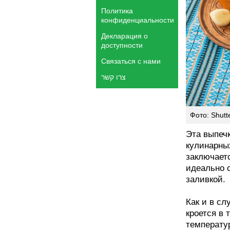
Политика
конфиденциальности
Декларация о
доступности
Связаться с нами
צרו קשר
Фото: Shutt
Эта выпеч
кулинарны
заключаетс
идеально с
заливкой.
Как и в с
кроется в
температу