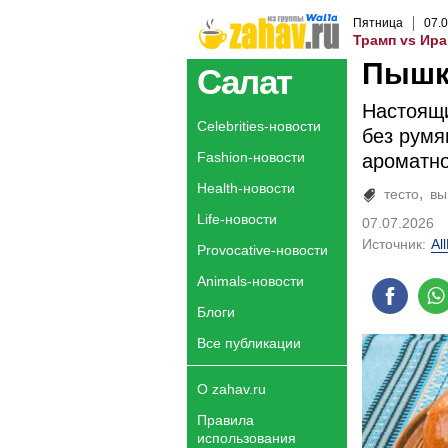
Пятница
07
.
0
Трамп vs Ира
Пышк
Салат
Настоящи
Celebrities-новости
без румя
Fashion-новости
ароматно
Health-новости
тесто
вы
Life-новости
07.07.2026
Источник:
Al
Provocative-новости
Animals-новости
Блоги
Все публикации
О zahav.ru
Правила
использования