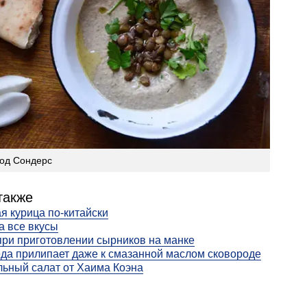
од Сондерс
также
я курица по-китайски
а все вкусы
ри приготовлении сырников на манке
да прилипает даже к смазанной маслом сковороде
ьный салат от Хаима Коэна