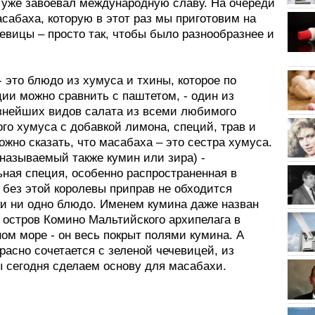
уже завоевал международную славу. На очереди
сабаха, которую в этот раз мы приготовим на
евицы – просто так, чтобы было разнообразнее и
 это блюдо из хумуса и тхины, которое по
ии можно сравнить с паштетом, - один из
знейших видов салата из всеми любимого
го хумуса с добавкой лимона, специй, трав и
жно сказать, что масабаха – это сестра хумуса.
называемый также кумин или зира) -
ьная специя, особенно распространенная в
 без этой королевы приправ не обходится
ки ни одно блюдо. Именем кумина даже назван
 остров Комино Мальтийского архипелага в
ом море - он весь покрыт полями кумина. А
расно сочетается с зеленой чечевицей, из
ы сегодня сделаем основу для масабахи.