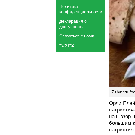
Политика
конфиденциальности
Декларация о
доступности
Связаться с нами
צרו קשר
Zahav.ru foo
Орли Плай
патриотич
наш взор н
большим к
патриотиче