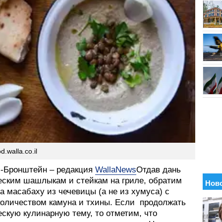
d.walla.co.il
-Бронштейн – редакция
WallaNews
Отдав дань
еским шашлыкам и стейкам на гриле, обратим
а масабаху из чечевицы (а не из хумуса) с
оличеством камуна и тхины. Если продолжать
скую кулинарную тему, то отметим, что