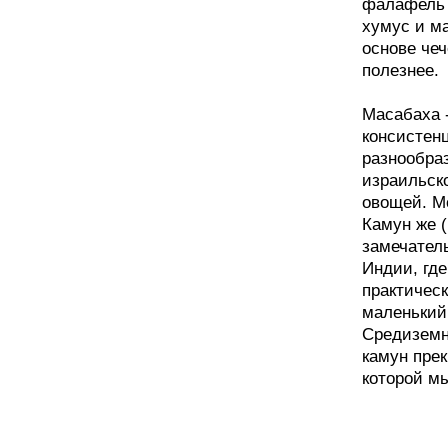
фалафель 
хумус и ма
основе чеч
полезнее.
Масабаха -
консистенц
разнообра
израильско
овощей. Мо
Камун же (
замечател
Индии, где
практичес
маленький
Средиземн
камун прек
которой м