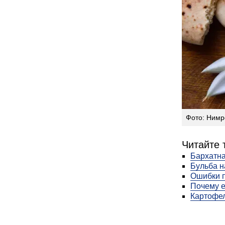
Фото: Нимр
Читайте 
Бархатна
Бульба н
Ошибки п
Почему е
Картофел