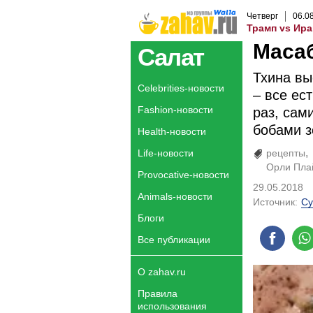
Четверг
06
.
0
Трамп vs Ира
Масаб
Салат
Тхина вы
Celebrities-новости
– все ес
Fashion-новости
раз, сам
бобами з
Health-новости
Life-новости
рецепты
Орли Пла
Provocative-новости
29.05.2018
Animals-новости
Источник:
Су
Блоги
Все публикации
О zahav.ru
Правила
использования