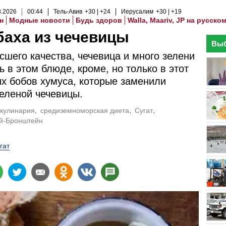
8
.
2026
00
:
44
Тель-Авив
+30
+24
Иерусалим
+30
+19
н
Модные новости
Будь здоров
Walla, Maariv, JP на русско
аха из чечевицы
Выб
сшего качества, чечевица и много зелени
ть в этом блюде, кроме, но только в этот
их бобов хумуса, которые заменили
еленой чечевицы.
кулинария
средиземноморская диета
Сугат
й-Бронштейн
гат