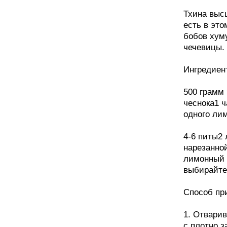
Тхина высш
есть в это
бобов хум
чечевицы.
Ингредиен
500 грамм
чеснока1 
одного ли
4-6 питы2 
нарезанно
лимонный 
выбирайте 
Способ пр
1. Отварив
с плотно з