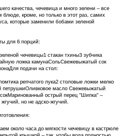
его качества, чечевица и много зелени – все
м блюде, кроме, но только в этот раз, самих
уса, которые заменили бобами зеленой
ты для 6 порций:
 зеленой чечевицы1 стакан тхины3 зубчика
чайную ложка камунаСольСвежевыжатый сок
монаДля подачи на стол:
ломтика репчатого лука2 столовые ложки мелко
й петрушкиОливковое масло Свежевыжатый
сокМаринованный острый перец "Шипка" –
жгучий, но не адско-жгучий.
иготовления:
аем около часа до мягкости чечевицу в кастрюле
акрытой крышкой – так, чтобы вода полностью