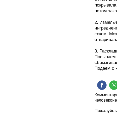
покрывала 
потом зак
2. Измель
ингредиен
соком. Мож
отваривала
3. Раскла
Посыпаем 
сбрызгива
Подаем с к
Комментари
человеконе
Пожалуйста