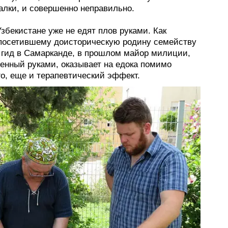
калки, и совершенно неправильно.
Узбекистане уже не едят плов руками. Как
посетившему доисторическую родину семейству
гид в Самарканде, в прошлом майор милиции,
денный руками, оказывает на едока помимо
го, еще и терапевтический эффект.