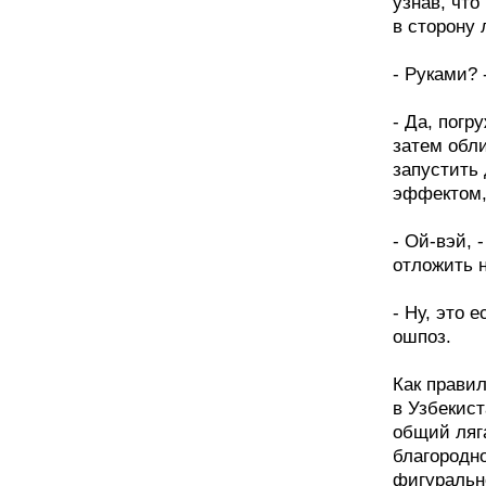
узнав, что
в сторону 
- Руками? 
- Да, погр
затем обл
запустить
эффектом,
- Ой-вэй, 
отложить 
- Ну, это 
ошпоз.
Как правил
в Узбекист
общий ляг
благородно
фигурально