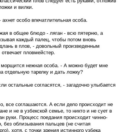
 классический плов следует есть руками, отложив
ложки и вилки.
- ахнет особо впечатлительная особа.
ужая в общее блюдо - ляган - всю пятерню, а
изывая каждый палец, чтобы потом вновь
 длань в плов, - довольный произведенным
 отвечает пловмейстер.
- морщится нежная особа. - А можно будет мне
на отдельную тарелку и дать ложку?
если остальные согласятся, - загадочно улыбается
о, все соглашаются. А если дело происходит не
ане и не в узбекской семье, то никто и не сует в
ан руки. Процесс поедания происходит чинно-
, без облизывания пальцев (не считая
го), хотя, с точки зрения истинного узбека