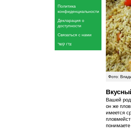
Политика
конфиденциальности
Декларация о
доступности
Связаться с нами
צרו קשר
Фото: Влад
Вкусны
Вашей родн
он же плов
имеется с
пловмейсте
понимаете 