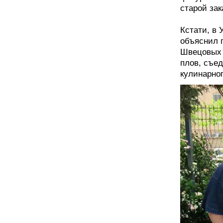
старой за
Кстати, в 
объяснил 
Швецовых 
плов, съе
кулинарно