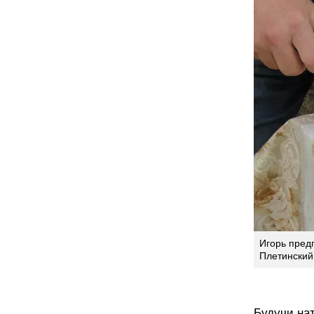
Игорь пред
Плетинский
Будучи нат