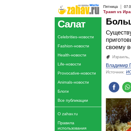
Пятница
07
.
0
Трамп vs Ира
Боль
Салат
Существу
Celebrities-новости
приготов
Fashion-новости
своему в
Health-новости
Израиль
Life-новости
Владимир 
Источник:
И
Provocative-новости
Animals-новости
Блоги
Все публикации
О zahav.ru
Правила
использования