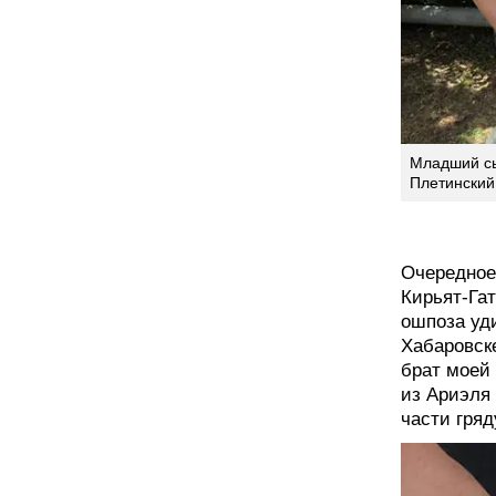
Младший сы
Плетинский
Очередное
Кирьят-Га
ошпоза уди
Хабаровск
брат моей
из Ариэля 
части гря