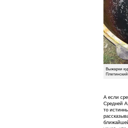
Выжарки ку
Плетинский
А если сре
Средней А
то истинн
рассказыва
ближайшей 