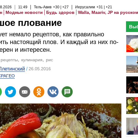
8
.
2026
11
:
49
Тель-Авив
+30
+27
Иерусалим
+31
+21
н
Модные новости
Будь здоров
Walla, Maariv, JP на русско
шое плование
Выб
ет немало рецептов, как правильно
ить настоящий плов. И каждый из них по-
ерен и интересен.
рецепты
кулинария
рис
Плетинский
26.05.2016
СРАГЕО