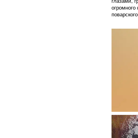
глазами, г
огромного
поварского