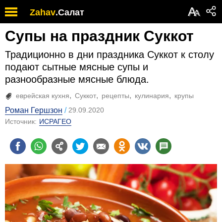
А
Zahav
.
Салат
А
Супы на праздник Суккот
Традиционно в дни праздника Суккот к столу
подают сытные мясные супы и
разнообразные мясные блюда.
еврейская кухня
Суккот
рецепты
кулинария
крупы
Роман Гершзон
29.09.2020
Источник:
ИСРАГЕО