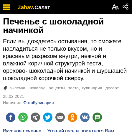
А
Zahav
.
Салат
А
Печенье с шоколадной
начинкой
Если вы дождетесь остывания, то сможете
насладиться не только вкусом, но и
красивым разрезом внутри, нежной и
влажной коричной структурой теста,
орехово- шоколадной начинкой и шуршащей
шоколадной корочкой сверху.
выпечка
шоколад
рецепты
тесто
кулинария
десерт
28.02.2021
Источник:
ФотоКулинария
Вкусное печенье... Угощайтесь и приятного Вам