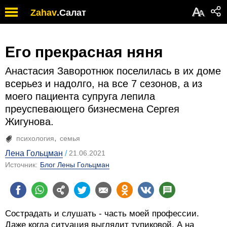
А
Zahav
.
Салат
А
Его прекрасная няня
Анастасия Заворотнюк поселилась в их доме
всерьез и надолго, на все 7 сезонов, а из
моего пациента супруга лепила
преуспевающего бизнесмена Сергея
Жигунова.
психология
семья
Лена Гольцман
21.06.2021
Источник:
Блог Лены Гольцман
Сострадать и слушать - часть моей профессии.
Даже когда ситуация выглядит тупиковой. А на