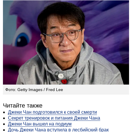
Фото: Getty Images / Fred Lee
Читайте также
Джеки Чан подготовился к своей смерти
Секрет тренировок и питания Джеки Чана
Джеки Чан вышел на подиум
Дочь Джеки Чана вступила в лесбийский брак