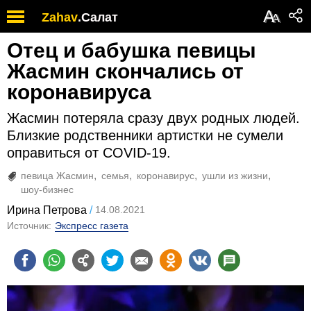
А
Zahav
.
Салат
А
Отец и бабушка певицы
Жасмин скончались от
коронавируса
Жасмин потеряла сразу двух родных людей.
Близкие родственники артистки не сумели
оправиться от COVID-19.
певица Жасмин
семья
коронавирус
ушли из жизни
шоу-бизнес
Ирина Петрова
14.08.2021
Источник:
Экспресс газета