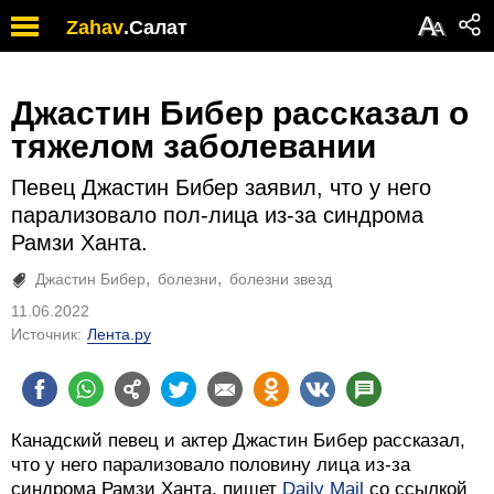
А
Zahav
.
Салат
А
Джастин Бибер рассказал о
тяжелом заболевании
Певец Джастин Бибер заявил, что у него
парализовало пол-лица из-за синдрома
Рамзи Ханта.
Джастин Бибер
болезни
болезни звезд
11.06.2022
Источник:
Лента.ру
Канадский певец и актер Джастин Бибер рассказал,
что у него парализовало половину лица из-за
синдрома Рамзи Ханта, пишет
Daily Mail
со ссылкой
на видео артиста.