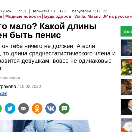
8
.
2026
15
:
13
Тель-Авив
+31
+26
Иерусалим
+31
+22
н
Модные новости
Будь здоров
Walla, Maariv, JP на русско
это мало? Какой длины
Выб
ен быть пенис
 он тебе ничего не должен. А если
, то длина среднестатистического члена и
нравится девушкам, вовсе не одинаковые
.
ледования
тракова
16.02.2023
xim