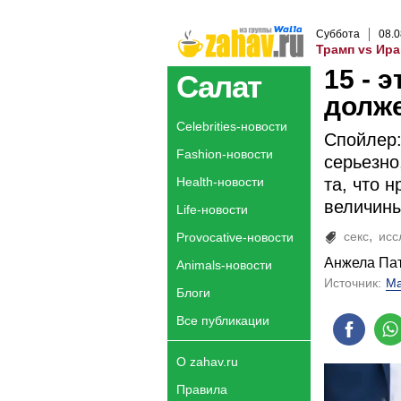
Суббота
08
.
0
Трамп vs Ира
15 - 
Салат
долж
Celebrities-новости
Спойлер:
Fashion-новости
серьезно
Health-новости
та, что 
величины
Life-новости
секс
исс
Provocative-новости
Анжела Па
Animals-новости
Источник:
Ma
Блоги
Все публикации
О zahav.ru
Правила