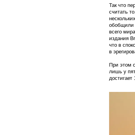
Так что п
считать то
нескольки
обобщили 
всего мира
издания Bri
что в спок
в эрегиров
При этом о
лишь у пя
достигает 