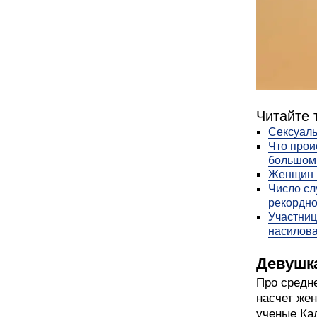
Читайте 
Сексуаль
Что прои
большом 
Женщин 
Число сл
рекордно
Участниц
насилов
Девушк
Про средне
насчет же
ученые Ка