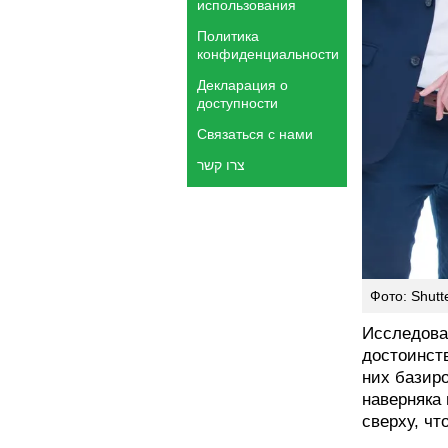
использования
Политика
конфиденциальности
Декларация о
доступности
Связаться с нами
צרו קשר
Фото: Shutt
Исследова
достоинст
них базиро
наверняка 
сверху, чт