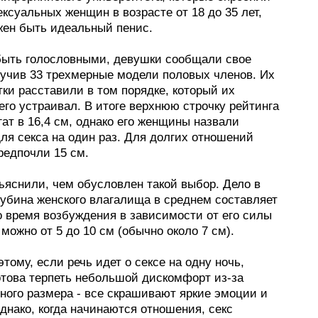
ексуальных женщин в возрасте от 18 до 35 лет,
жен быть идеальный пенис.
быть голословными, девушки сообщали свое
зучив 33 трехмерные модели половых членов. Их
ки расставили в том порядке, который их
го устраивал. В итоге верхнюю строчку рейтинга
гат в 16,4 см, однако его женщины назвали
ля секса на один раз. Для долгих отношений
редпочли 15 см.
ъяснили, чем обусловлен такой выбор. Дело в
лубина женского влагалища в среднем составляет
о время возбуждения в зависимости от его силы
можно от 5 до 10 см (обычно около 7 см).
тому, если речь идет о сексе на одну ночь,
отова терпеть небольшой дискомфорт из-за
ного размера - все скрашивают яркие эмоции и
днако, когда начинаются отношения, секс