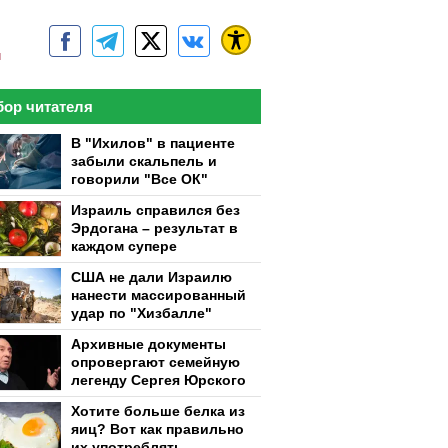
м
ор читателя
В "Ихилов" в пациенте
забыли скальпель и
говорили "Все ОК"
Израиль справился без
Эрдогана – результат в
каждом супере
США не дали Израилю
нанести массированный
удар по "Хизбалле"
Архивные документы
опровергают семейную
легенду Сергея Юрского
Хотите больше белка из
яиц? Вот как правильно
их употреблять