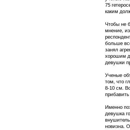
75 гетерос
каким дол
Чтобы не 
мнение, и
респондент
больше все
занял агре
хорошим д
девушки п
Ученые об
том, что г
8-10 см. В
прибавить 
Именно поэ
девушка г
внушитель
новизна. О