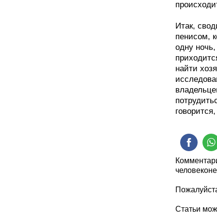
происходит
Итак, сво
пенисом, 
одну ночь,
приходитс
найти хозя
исследова
владельцев
потрудитьс
говорится
Комментари
человеконе
Пожалуйста
Статьи мо