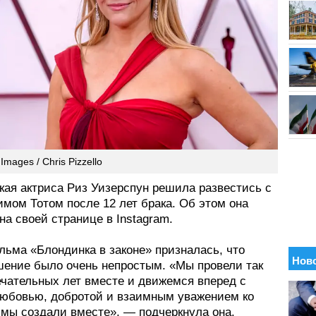
Images / Chris Pizzello
кая актриса Риз Уизерспун решила развестись с
мом Тотом после 12 лет брака. Об этом она
а своей странице в Instagram.
льма «Блондинка в законе» призналась, что
шение было очень непростым. «Мы провели так
ечательных лет вместе и движемся вперед с
любовью, добротой и взаимным уважением ко
 мы создали вместе», — подчеркнула она.