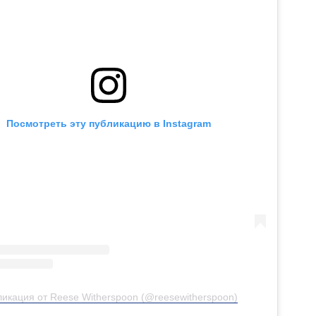
Посмотреть эту публикацию в Instagram
икация от Reese Witherspoon (@reesewitherspoon)