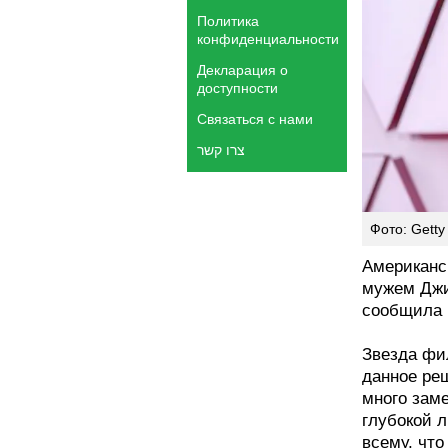
Политика
конфиденциальности
Декларация о
доступности
Связаться с нами
צרו קשר
Фото: Getty 
Американс
мужем Джи
сообщила н
Звезда фи
данное ре
много зам
глубокой 
всему, что