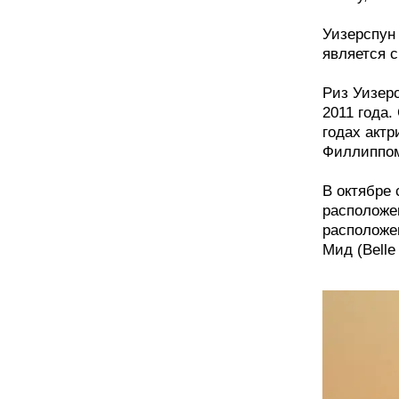
Уизерспун
является с
Риз Уизер
2011 года.
годах акт
Филлиппом
В октябре
расположе
расположе
Мид (Belle