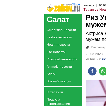
Четверг
06
.
0
Трамп vs Ира
Риз У
Салат
мужем
Celebrities-новости
Актриса 
Fashion-новости
мужем по
Health-новости
Риз Уизе
Life-новости
26.03.2023
Источник:
Ле
Provocative-новости
Animals-новости
Блоги
Все публикации
О zahav.ru
Правила
использования