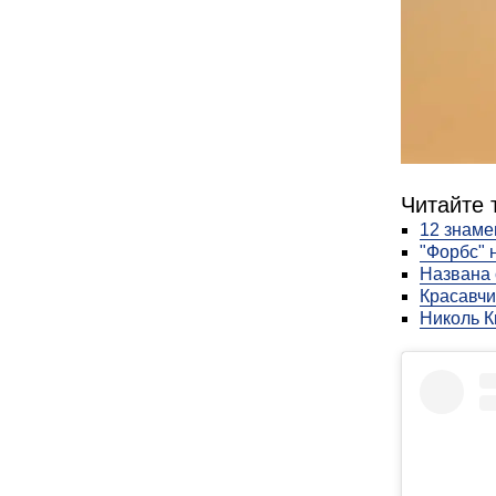
Читайте 
12 знаме
"Форбс" 
Названа 
Красавчи
Николь К