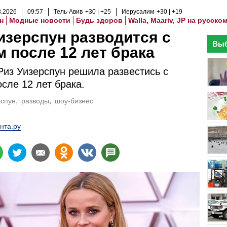
8
.
2026
09
:
57
Тель-Авив
+30
+25
Иерусалим
+30
+19
н
Модные новости
Будь здоров
Walla, Maariv, JP на русско
изерспун разводится с
Выб
 после 12 лет брака
Риз Уизерспун решила развестись с
сле 12 лет брака.
рспун
разводы
шоу-бизнес
нта.ру