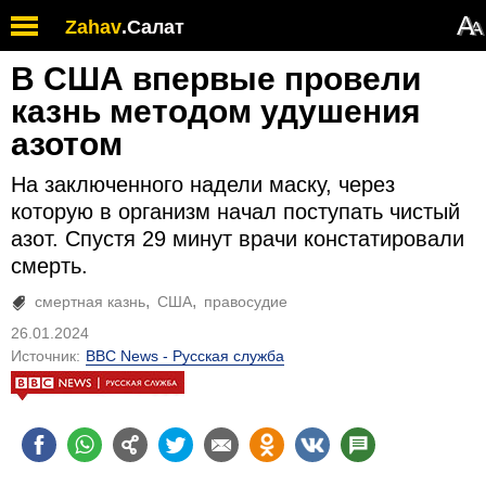
А
Zahav
.
Салат
А
В США впервые провели
казнь методом удушения
азотом
На заключенного надели маску, через
которую в организм начал поступать чистый
азот. Спустя 29 минут врачи констатировали
смерть.
смертная казнь
США
правосудие
26.01.2024
Источник:
BBC News - Русская служба