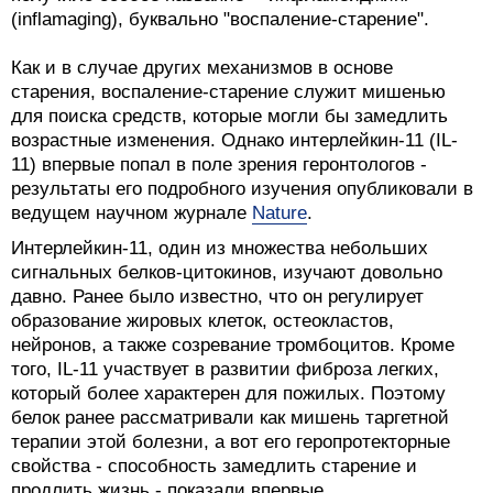
(inflamaging), буквально "воспаление-старение".
Как и в случае других механизмов в основе
старения, воспаление-старение служит мишенью
для поиска средств, которые могли бы замедлить
возрастные изменения. Однако интерлейкин-11 (IL-
11) впервые попал в поле зрения геронтологов -
результаты его подробного изучения опубликовали в
ведущем научном журнале
Nature
.
Интерлейкин-11, один из множества небольших
сигнальных белков-цитокинов, изучают довольно
давно. Ранее было известно, что он регулирует
образование жировых клеток, остеокластов,
нейронов, а также созревание тромбоцитов. Кроме
того, IL-11 участвует в развитии фиброза легких,
который более характерен для пожилых. Поэтому
белок ранее рассматривали как мишень таргетной
терапии этой болезни, а вот его геропротекторные
свойства - способность замедлить старение и
продлить жизнь - показали впервые.