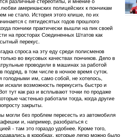
ся различные стереотипы, и мнение о
 любви американских полицейских к пончикам
м не стало. История этого клише, по их
ачинается с пятидесятых годов прошлого
когда пончики практически вышли на пик своей
сти на просторах Соединенных Штатов как
 сытный перекус.
гадка спроса на эту еду среди полисменов
 только во вкусовых качествах пончиков. Дело в
патрульные проводили в машинах за работой
в подряд, в том числе в ночное время суток.
 голодными им, само собой, не хотелось,
ни искали возможность перекусить быстро и
Вот тут как раз и всплывают точки по продаже
которые частенько работали тогда, когда другие
попросту закрыты.
пы могли без проблем пересесть из автомобиля
кафешки и, например, разобраться с
ией - там это гораздо удобнее. Кроме того,
одавались в коробках, которые легко можно было