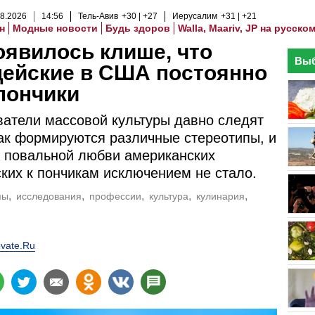
8
.
2026
14
:
56
Тель-Авив
+30
+27
Иерусалим
+31
+21
н
Модные новости
Будь здоров
Walla, Maariv, JP на русско
оявилось клише, что
Выб
цейские в США постоянно
пончики
атели массовой культуры давно следят
как формируются различные стереотипы, и
 повальной любви американских
ких к пончикам исключением не стало.
пы
исследования
профессии
культура
кулинария
vate.Ru