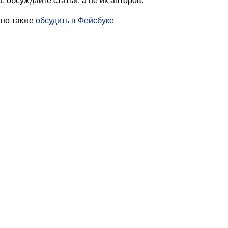
, обсуждайте статьи, а не их авторов.
жно также
обсудить в Фейсбуке