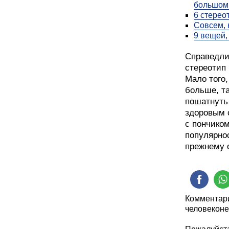
большом 
6 стерео
Совсем, 
9 вещей,
Справедлив
стереотип
Мало того,
больше, та
пошатнуть
здоровым 
с пончиком
популярнос
прежнему 
Комментари
человеконе