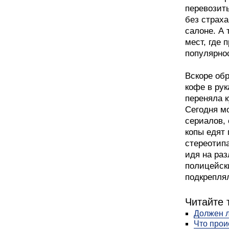
перевозит
без страха
салоне. А 
мест, где 
популярнос
Вскоре обр
кофе в рук
переняла к
Сегодня м
сериалов, 
копы едят
стереотип
идя на ра
полицейск
подкрепля
Читайте 
Должен л
Что прои