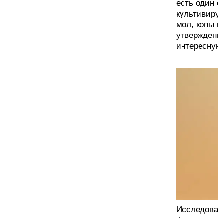
есть один 
культивиру
мол, копы 
утверждени
интересну
Исследоват