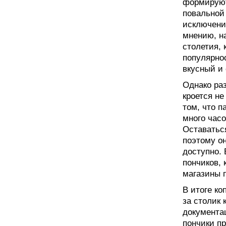
формируют
повальной
исключение
мнению, н
столетия, 
популярно
вкусный и
Однако раз
кроется не
том, что 
много часо
Оставаться
поэтому о
доступно. 
пончиков, 
магазины 
В итоге ко
за столик 
документац
пончики пр