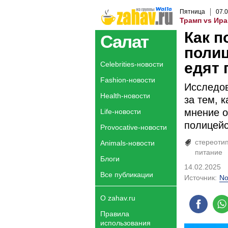
Пятница
07
.
0
Трамп vs Ира
Как п
Салат
поли
едят 
Celebrities-новости
Fashion-новости
Исследов
Health-новости
за тем, 
мнение о
Life-новости
полицейс
Provocative-новости
стереоти
Animals-новости
питание
Блоги
14.02.2025
Все публикации
Источник:
No
О zahav.ru
Правила
использования