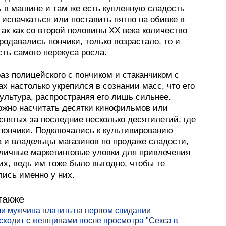
ь в машине и там же есть купленную сладость
 испачкаться или поставить пятно на обивке в
так как со второй половины ХХ века количество
продавались пончики, только возрастало, то и
ть самого перекуса росла.
аз полицейского с пончиком и стаканчиком с
ах настолько укрепился в сознании масс, что его
ультура, распространяя его лишь сильнее.
ожно насчитать десятки кинофильмов или
снятых за последние несколько десятилетий, где
 пончики. Подключались к культивированию
а и владельцы магазинов по продаже сладости,
зличные маркетинговые уловки для привлечения
их, ведь им тоже было выгодно, чтобы те
лись именно у них.
также
и мужчина платить на первом свидании
сходит с женщинами после просмотра "Секса в