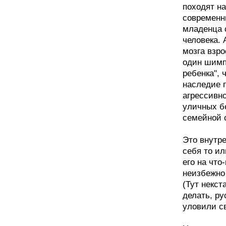
походят на
современн
младенца 
человека.
мозга взро
один шимп
ребенка", 
наследие 
агрессивно
уличных б
семейной 
Это внутр
себя то ил
его на что
неизбежно
(Тут некст
делать, ру
уловили с