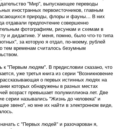
здательство "Мир", выпускающее переводы
ьных иностранных первоисточников, главным
касающихся природы, флоры и фауны… В них
гда отдавали предпочтение совершенно
тельным фотографиям, рисункам и схемам в
ту и дидактике. У меня, помню, было что-то типа
отных", за которую я отдал, по-моему, рублей
 по тем временам считалось безумным
льством.
ь к "Первым людям". В предисловии сказано, что
вается, уже третья книга из серии "Возникновение
, рассказывающая о первых истинных людях на
танки которых обнаружены в разных местах
 чей возраст превышает полумиллиона лет. Две
е серии назывались "Жизнь до человека" и
ее звено", но мне их найти в электронном виде,
алось.
начать с "Первых людей" и разочарован я,