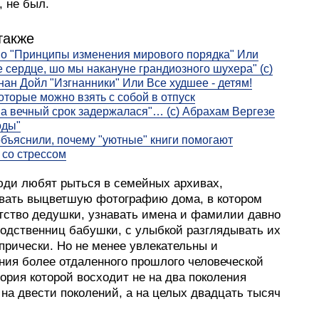
, не был.
также
о "Принципы изменения мирового порядка" Или
е сердце, шо мы накануне грандиозного шухера" (с)
нан Дойл "Изгнанники" Или Все худшее - детям!
которые можно взять с собой в отпуск
на вечный срок задержалася"… (с) Абрахам Вергезе
оды"
бъяснили, почему "уютные" книги помогают
 со стрессом
юди любят рыться в семейных архивах,
вать выцветшую фотографию дома, в котором
тство дедушки, узнавать имена и фамилии давно
одственниц бабушки, с улыбкой разглядывать их
прически. Но не менее увлекательны и
ния более отдаленного прошлого человеческой
ория которой восходит не на два поколения
 на двести поколений, а на целых двадцать тысяч
.