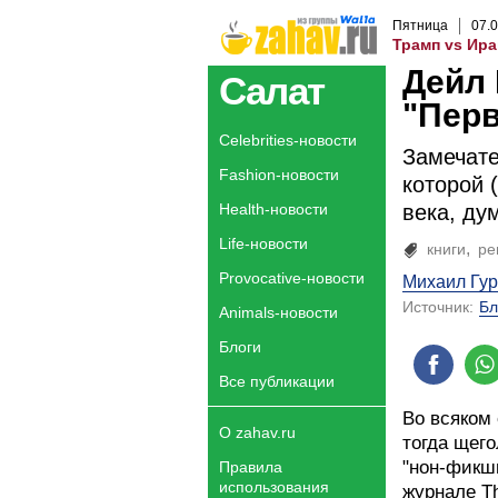
Пятница
07
.
0
Трамп vs Ира
Дейл 
Салат
"Пер
Celebrities-новости
Замечате
Fashion-новости
которой 
Health-новости
века, ду
Life-новости
книги
ре
Provocative-новости
Михаил Гу
Источник:
Бл
Animals-новости
Блоги
Все публикации
Во всяком 
О zahav.ru
тогда щего
"нон-фикшн
Правила
использования
журнале T