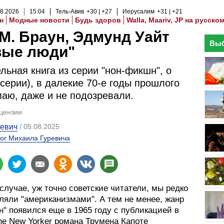
8
.
2026
15
:
04
Тель-Авив
+30
+27
Иерусалим
+31
+21
н
Модные новости
Будь здоров
Walla, Maariv, JP на русско
М. Браун, Эдмунд Уайт
Выб
вые люди"
льная книга из серии "нон-фикшн", о
(серии), в далекие 70-е годы прошлого
маю, даже и не подозревали.
цензии
ревич
05.08.2025
ог Михаила Гуревича
случае, уж точно советские читатели, мы редко
ляли "американизмами". А тем не менее, жанр
" появился еще в 1965 году с публикацией в
he New Yorker романа Трумена Капоте