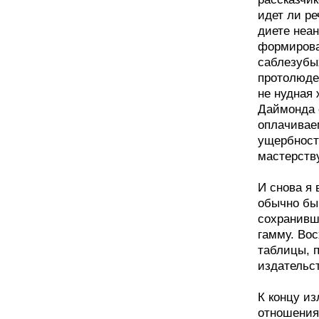
идет ли ре
диете неан
формирова
саблезубы
протолюде
не нудная 
Даймонда с
оплачивае
ущербност
мастерств
И снова я
обычно быв
сохранивш
гамму. Во
таблицы, п
издательст
К концу из
отношения