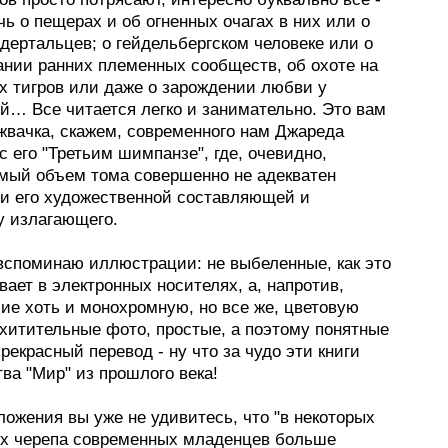
чь о пещерах и об огненных очагах в них или о
дертальцев; о гейдельбергском человеке или о
нии ранних племенных сообществ, об охоте на
х тигров или даже о зарождении любви у
й… Все читается легко и занимательно. Это вам
жвачка, скажем, современного нам Джареда
 его "Третьим шимпанзе", где, очевидно,
мый объем тома совершенно не адекватен
и его художественной составляющей и
у излагающего.
 вспоминаю иллюстрации: не выбеленные, как это
ает в электронных носителях, а, напротив,
ие хоть и монохромную, но все же, цветовую
схитительные фото, простые, а поэтому понятные
рекрасный перевод - ну что за чудо эти книги
ва "Мир" из прошлого века!
ложения вы уже не удивитесь, что "в некоторых
х черепа современных младенцев больше