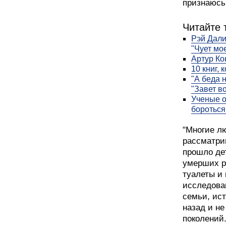
признаюсь
Читайте 
Рэй Дали
"Чует мо
Артур Ко
10 книг, 
"А беда 
"Завет в
Ученые о
бороться
"Многие л
рассматри
прошло де
умерших р
туалеты и 
исследова
семьи, ист
назад и не
поколений