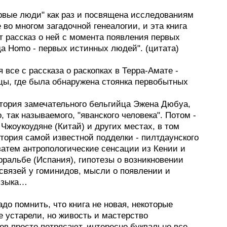
рвые люди" как раз и посвящена исследованиям
во многом загадочной генеалогии, и эта книга
т рассказ о ней с момента появления первых
да Homo - первых истинных людей". (цитата)
 все с рассказа о раскопках в Терра-Амате -
цы, где была обнаружена стоянка первобытных
стория замечательного бельгийца Эжена Дюбуа,
 так называемого, "яванского человека". Потом -
 Чжоукоудяне (Китай) и других местах, в том
тория самой известной подделки - пилтдаунского
затем антропологические сенсации из Кении и
рральбе (Испания), гипотезы о возникновении
связей у гоминидов, мысли о появлении и
языка…
адо помнить, что книга не новая, некоторые
 устарели, но живость и мастерство
ов просто потрясают, интересно буквально все -