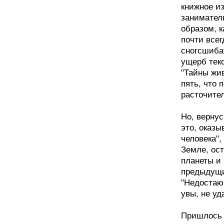
книжное и
занимател
образом, 
почти все
сногсшиба
ущерб текс
"Тайны жив
пять, что
расточите
Но, вернус
это, оказы
человека"
Земле, ос
планеты и
предыдущи
"Недостающ
увы, не уд
Пришлось 