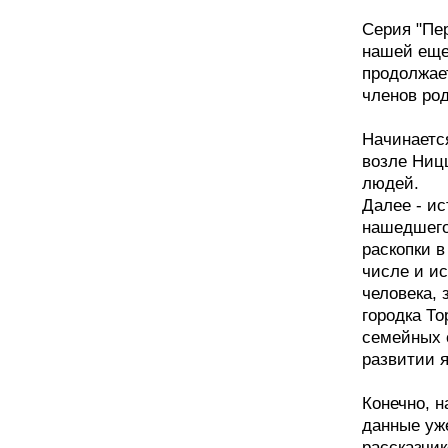
Серия "Пе
нашей еще 
продолжае
членов ро
Начинается
возле Ниц
людей.
Далее - и
нашедшего,
раскопки в
числе и ис
человека, 
городка То
семейных 
развитии 
Конечно, н
данные уже
рассказчик