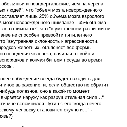
 обезьяньи и неандертальские, чем на черепа
ых людей", что "объем мозга новорожденного
составляет лишь 25% объема мозга взрослого
 А мозг новорожденного шимпанзе - 65% объема
слого шимпанзе", что "в умственном развитии ни
анзе не способен превзойти пятилетнего
что "внутренняя склонность к агрессивности,
предков-животных, объясняет все формы
го поведения человека, начиная от войн и
еспорядков и кончая битьем посуды во время
ссоры.
еннее побуждение всегда будет находить для
и иное выражение, и, если общество не обратит
-нибудь полезное, оно в какой-то момент
 вырвется наружу как разрушительная сила…"
ати мне вспомнился Путин с его "когда нечего
сскому человеку становится скучно и…" -
вязь?)