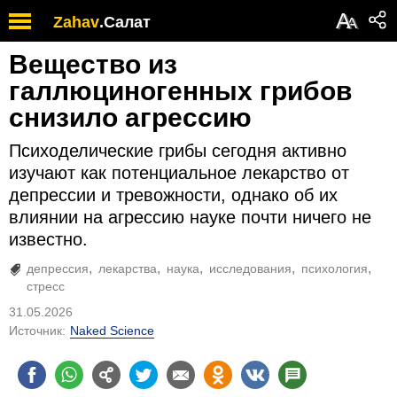
А
Zahav
.
Салат
А
Вещество из
галлюциногенных грибов
снизило агрессию
Психоделические грибы сегодня активно
изучают как потенциальное лекарство от
депрессии и тревожности, однако об их
влиянии на агрессию науке почти ничего не
известно.
депрессия
лекарства
наука
исследования
психология
стресс
31.05.2026
Источник:
Naked Science