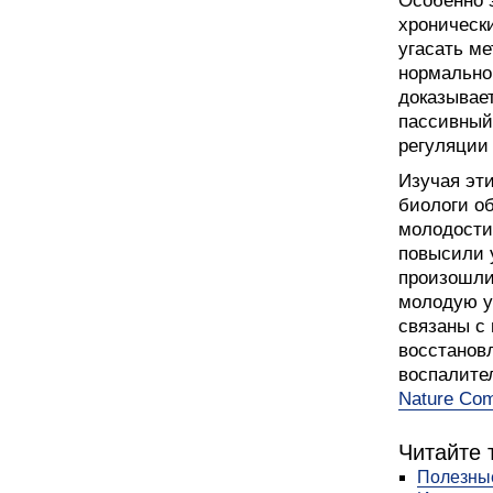
Особенно 
хроническ
угасать м
нормально
доказывает
пассивный
регуляции 
Изучая эт
биологи о
молодости 
повысили 
произошли
молодую уп
связаны с
восстанов
воспалите
Nature Com
Читайте 
Полезные