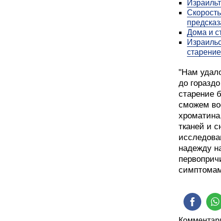
Израильт
Скорость
предсказ
Дома и с
Израильс
старение
"Нам удал
до гораздо
старение 
сможем во
хроматина
тканей и с
исследова
надежду н
первопричи
симптомам
Комментари