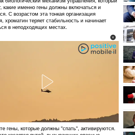
как биологический механизм управления, который
, какие именно гены должны включаться и
я. С возрастом эта тонкая организация
я, хроматин теряет стабильность и начинает
ься в неподходящих местах.
те гены, которые должны "спать", активируются.