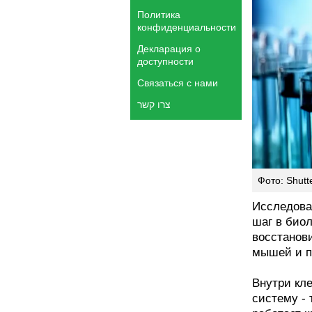
Политика
конфиденциальности
Декларация о
доступности
Связаться с нами
צרו קשר
Фото: Shutt
Исследова
шаг в био
восстанов
мышей и п
Внутри кле
систему - 