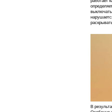
работает 
определяет
выключатьс
нарушаетс
раскрыват
В результа