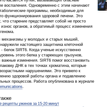
это касается путей, вызывающих опасные
ие воспаления. Одновременно с этим начинают
етаболические программы, необходимые для
го функционирования здоровой печени. Это
, что старение представляет собой не просто
 износ органов, а обратимый процесс изменения
генома.
и механизмы у молодых и старых мышей,
бнаружили настоящего защитника клеточной
- белок SIRT6. Когда ученые искусственно
уровень этого белка у стареющих грызунов,
 важные изменения. SIRT6 помог восстановить
аковку ДНК в тех точках хроматина, которые
 возрастными нарушениями. Это привело к
лению здоровой работы органа и подавлению
льных процессов. Работа опубликована в журнале
munications
.
также
 рецепты ужинов за 15-20 минут