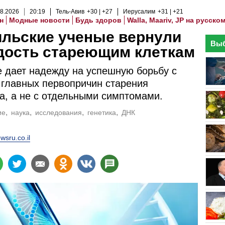
8
.
2026
20
:
19
Тель-Авив
+30
+27
Иерусалим
+31
+21
н
Модные новости
Будь здоров
Walla, Maariv, JP на русско
льские ученые вернули
Выб
дость стареющим клеткам
 дает надежду на успешную борьбу с
 главных первопричин старения
а, а не с отдельными симптомами.
ие
наука
исследования
генетика
ДНК
wsru.co.il