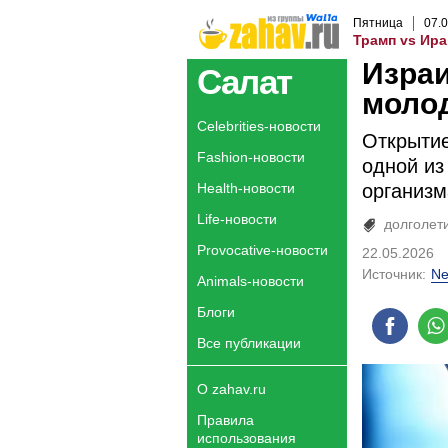
Пятница
07
.
0
Трамп vs Ира
Израи
Салат
моло
Celebrities-новости
Открытие
Fashion-новости
одной из
Health-новости
организм
Life-новости
долголет
Provocative-новости
22.05.2026
Источник:
Ne
Animals-новости
Блоги
Все публикации
О zahav.ru
Правила
использования