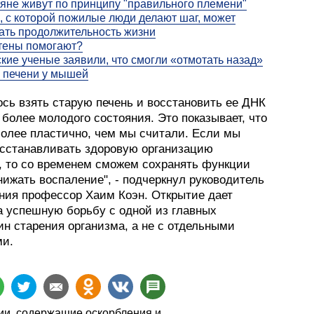
яне живут по принципу "правильного племени"
, с которой пожилые люди делают шаг, может
ать продолжительность жизни
тены помогают?
кие ученые заявили, что смогли «отмотать назад»
 печени у мышей
ось взять старую печень и восстановить ее ДНК
 более молодого состояния. Это показывает, что
более пластично, чем мы считали. Если мы
сстанавливать здоровую организацию
, то со временем сможем сохранять функции
нижать воспаление", - подчеркнул руководитель
ния профессор Хаим Коэн. Открытие дает
а успешную борьбу с одной из главных
н старения организма, а не с отдельными
и.
и, содержащие оскорбления и