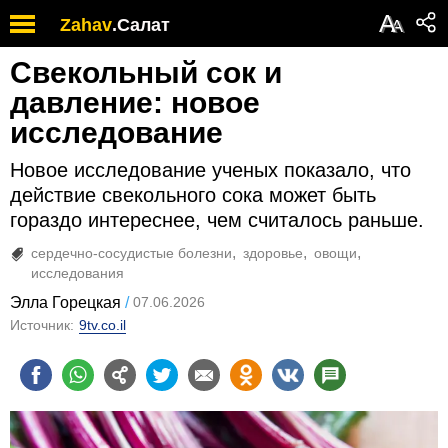
А
Zahav
.
Салат
А
Свекольный сок и
давление: новое
исследование
Новое исследование ученых показало, что
действие свекольного сока может быть
гораздо интереснее, чем считалось раньше.
сердечно-сосудистые болезни
здоровье
овощи
исследования
Элла Горецкая
07.06.2026
Источник:
9tv.co.il