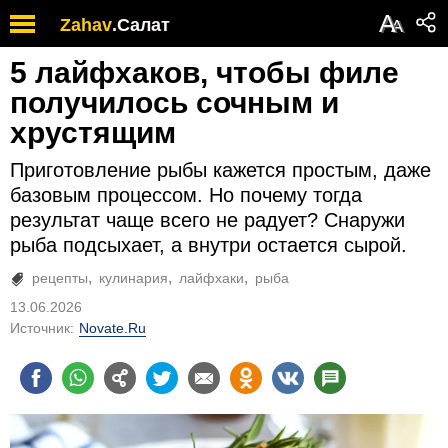
А
Zahav
.
Салат
А
5 лайфхаков, чтобы филе
получилось сочным и
хрустящим
Приготовление рыбы кажется простым, даже
базовым процессом. Но почему тогда
результат чаще всего не радует? Снаружи
рыба подсыхает, а внутри остается сырой.
рецепты
кулинария
лайфхаки
рыба
13.06.2026
Источник:
Novate.Ru