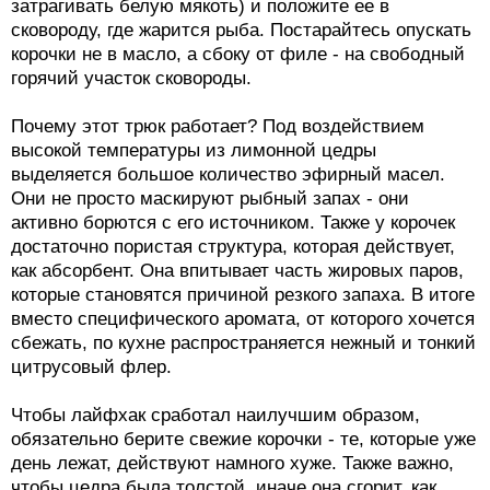
затрагивать белую мякоть) и положите ее в
сковороду, где жарится рыба. Постарайтесь опускать
корочки не в масло, а сбоку от филе - на свободный
горячий участок сковороды.
Почему этот трюк работает? Под воздействием
высокой температуры из лимонной цедры
выделяется большое количество эфирный масел.
Они не просто маскируют рыбный запах - они
активно борются с его источником. Также у корочек
достаточно пористая структура, которая действует,
как абсорбент. Она впитывает часть жировых паров,
которые становятся причиной резкого запаха. В итоге
вместо специфического аромата, от которого хочется
сбежать, по кухне распространяется нежный и тонкий
цитрусовый флер.
Чтобы лайфхак сработал наилучшим образом,
обязательно берите свежие корочки - те, которые уже
день лежат, действуют намного хуже. Также важно,
чтобы цедра была толстой, иначе она сгорит, как