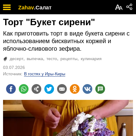
А
Zahav
.
Салат
А
Торт "Букет сирени"
Как приготовить торт в виде букета сирени с
использованием бисквитных коржей и
яблочно-сливового зефира.
десерт
выпечка
тесто
рецепты
кулинария
03.07.2026
Источник:
В гостях у Иры-Киры