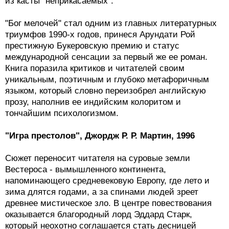
из касты "неприкасаемых".
"Бог мелочей" стал одним из главных литературных
триумфов 1990-х годов, принеся Арундати Рой
престижную Букеровскую премию и статус
международной сенсации за первый же ее роман.
Книга поразила критиков и читателей своим
уникальным, поэтичным и глубоко метафоричным
языком, который словно переизобрел английскую
прозу, наполнив ее индийским колоритом и
тончайшим психологизмом.
"Игра престолов", Джордж Р. Р. Мартин, 1996
Сюжет переносит читателя на суровые земли
Вестероса - вымышленного континента,
напоминающего средневековую Европу, где лето и
зима длятся годами, а за спинами людей зреет
древнее мистическое зло. В центре повествования
оказывается благородный лорд Эддард Старк,
который неохотно соглашается стать десницей