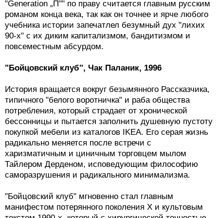
"Generation „П"" по праву считается главным русским
романом конца века, так как он точнее и ярче любого
учебника истории запечатлел безумный дух "лихих
90-х" с их диким капитализмом, бандитизмом и
повсеместным абсурдом.
"Бойцовский клуб", Чак Паланик, 1996
История вращается вокруг безымянного Рассказчика,
типичного "белого воротничка" и раба общества
потребления, который страдает от хронической
бессонницы и пытается заполнить душевную пустоту
покупкой мебели из каталогов IKEA. Его серая жизнь
радикально меняется после встречи с
харизматичным и циничным торговцем мылом
Тайлером Дерденом, исповедующим философию
саморазрушения и радикального минимализма.
"Бойцовский клуб" мгновенно стал главным
манифестом потерянного поколения X и культовым
текстом 1990-х, который с хирургической точностью