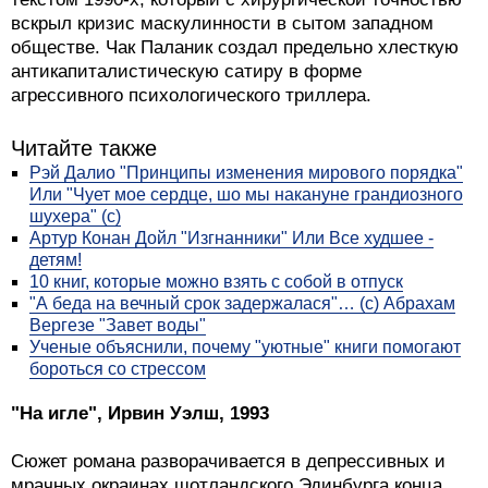
вскрыл кризис маскулинности в сытом западном
обществе. Чак Паланик создал предельно хлесткую
антикапиталистическую сатиру в форме
агрессивного психологического триллера.
Читайте также
Рэй Далио "Принципы изменения мирового порядка"
Или "Чует мое сердце, шо мы накануне грандиозного
шухера" (с)
Артур Конан Дойл "Изгнанники" Или Все худшее -
детям!
10 книг, которые можно взять с собой в отпуск
"А беда на вечный срок задержалася"… (с) Абрахам
Вергезе "Завет воды"
Ученые объяснили, почему "уютные" книги помогают
бороться со стрессом
"На игле", Ирвин Уэлш, 1993
Сюжет романа разворачивается в депрессивных и
мрачных окраинах шотландского Эдинбурга конца