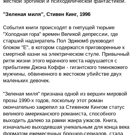
жесткой эротикой и психоделической фантастикой.
"Зеленая миля", Стивен Кинг, 1996
События книги происходят в гнетущей тюрьме
"Холодная гора" времен Великой депрессии, где
старший надзиратель Пол Эджкомб руководит
блоком "Е", в котором содержатся приговоренные к
смертной казни на электрическом стуле. Привычный
ритм жизни этого мрачного места нарушается с
прибытием Джона Коффи - гигантского темнокожего
мужчины, обвиненного в жестоком убийстве двух
маленьких девочек.
"Зеленая миля" признана одной из вершин мировой
прозы 1990-х годов, поскольку этот роман
окончательно закрепил за Стивеном Кингом статус
великого американского романиста, способного
выходить далеко за рамки жанра ужасов. Книга,
изначально выходившая уникальным для конца века
форматом ежемесячных брошюр-сериалов, стала