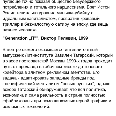
пугающе точно показал общество безудержного
потребления и тотального нарциссизма. Брет Истон
Эллис гениально уравнял маньяка-убийцу с
идеальным капиталистом, превратив кровавый
триллер в безжалостную сатиру на эпоху, где вещь
важнее человека.
"Generation „П"", Виктор Пелевин, 1999
В центре сюжета оказывается интеллигентный
выпускник Литинститута Вавилен Татарский, который
в хаосе постсоветской Москвы 1990-х годов проходит
путь от продавца в табачном киоске до топового
криейтора в элитном рекламном агентстве. Его
задача - адаптировать западные бренды под
специфический менталитет "новых русских", однако
вскоре Татарский обнаруживает, что вся политика,
экономика и сама реальность в стране полностью
сфабрикованы при помощи компьютерной графики и
рекламных технологий.