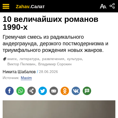
А
Zahav
.
Салат
А
10 величайших романов
1990-х
Гремучая смесь из радикального
андерграунда, дерзкого постмодернизма и
триумфального рождения новых жанров.
книги
литература
развлечения
культура
Виктор Пелевин
Владимир Сорокин
Никита Шабалов
28.06.2026
Источник:
Maxim